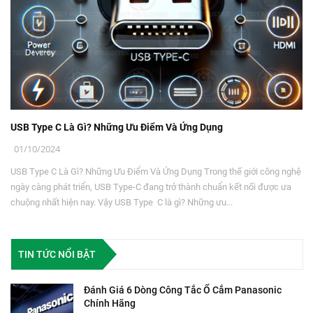
USB Type C Là Gì? Những Ưu Điểm Và Ứng Dụng
01/10/2024
USB Type C Là Gì? Những Ưu Điểm Và Ứng Dụng Trong thế giới công nghệ
ngày càng phát triển, USB Type-C đang trở thành chuẩn kết nối được ưa
chuộng nhất hiện nay. Vậy USB Type C là gì? Những ưu...
TIN TỨC NỔI BẬT
Đánh Giá 6 Dòng Công Tắc Ổ Cắm Panasonic
Chính Hãng