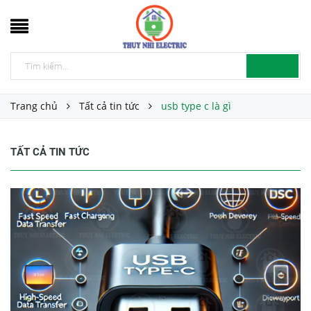
Trang chủ
Tất cả tin tức
usb type c là gì
TẤT CẢ TIN TỨC