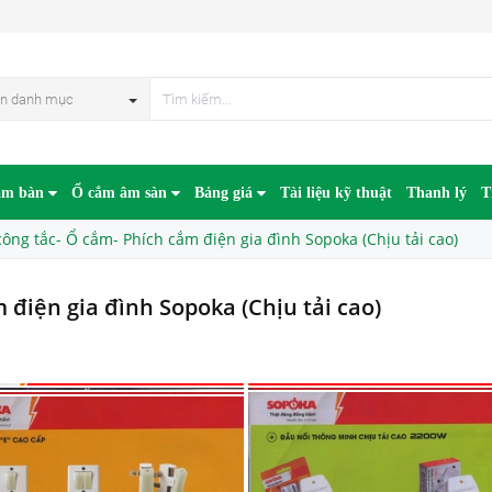
n danh mục
âm bàn
Ổ cắm âm sàn
Bảng giá
Tài liệu kỹ thuật
Thanh lý
T
công tắc- Ổ cắm- Phích cắm điện gia đình Sopoka (Chịu tải cao)
 điện gia đình Sopoka (Chịu tải cao)