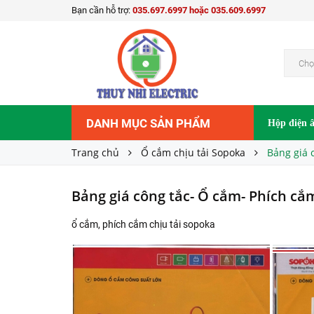
Bạn cần hỗ trợ:
035.697.6997 hoặc 035.609.6997
Chọ
DANH MỤC SẢN PHẨM
Hộp điện 
Trang chủ
Ổ cắm chịu tải Sopoka
Bảng giá 
Bảng giá công tắc- Ổ cắm- Phích cắm
ổ cắm, phích cắm chịu tải sopoka