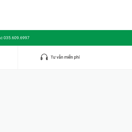
ặc 035.609.6997
g
Tư vẫn miễn phí