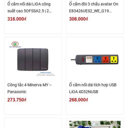
Ổ cắm nối dài LiOA công
Ổ cắm đôi 3 chấu avatar On
suất cao 5OFSSA2.5 | 2
E83426UES2_WE_G19
5OFSSV2.5 | 2 5OFSSA2.5-3 |
Shneider
316.000₫
308.000₫
5OFSSV2.5-3
Công tắc 4 Minerva MY –
Ổ cắm nối dài tích hợp USB
Panasonic
LiOA 4D32NUSB
273.750₫
268.000₫