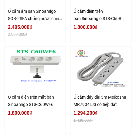
Ổ cắm âm sàn Sinoamigo
Ổ cắm điện trên
SOB-2SFA chống nước chính
bàn Sinoamgio STS-C60B
hãng
cao cấp
2.405.000₫
1.800.000₫
2.850.000₫
Ổ cắm điện trên mặt bàn
Ổ cắm dây dài 3m Meikosha
Sinoamigo STS-C60WF6
MR7904TJ3 có tiếp đất
1.800.000₫
1.294.200₫
1.438.000₫