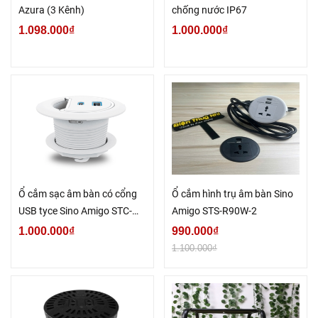
Azura (3 Kênh)
chống nước IP67
1.098.000₫
1.000.000₫
Ổ cắm sạc âm bàn có cổng
Ổ cắm hình trụ âm bàn Sino
USB tyce Sino Amigo STC-
Amigo STS-R90W-2
1W/C20
1.000.000₫
990.000₫
1.100.000₫