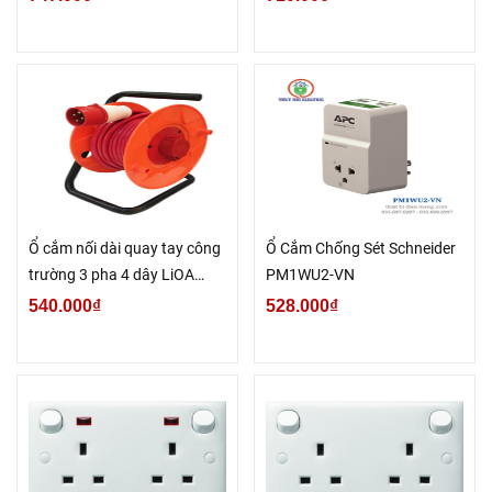
Ổ cắm nối dài quay tay công
Ổ Cắm Chống Sét Schneider
trường 3 pha 4 dây LiOA
PM1WU2-VN
QT3P16CCA
540.000₫
528.000₫