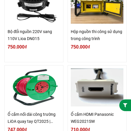
Bộ đổi nguồn 220V sang
Hộp nguồn thi công sử dụng
110V Lioa DN015
trong công trình
750.000₫
750.000₫
Ổ cắm nối dài công trường
Ổ cắm HDMI Panasonic
LiOA quay tay QT2025 |
WEG2021SW
QT3025
747.000₫
710.000₫