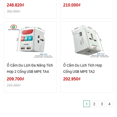
AvatarOn
GNVN-S3040-30
248.820₫
210.000₫
382.800₫
Ổ Cắm Du Lịch Đa Năng Tích
Ổ Cắm Du Lịch Tích Hợp
Hợp 2 Cổng USB MPE TA4
Cổng USB MPE TA2
209.700₫
202.950₫
233.300₫
1
2
3
4