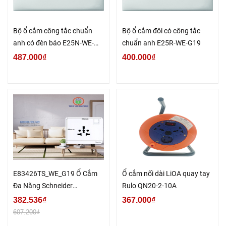
Bộ ổ cắm công tắc chuẩn
Bộ ổ cắm đôi có công tắc
anh có đèn báo E25N-WE-
chuẩn anh E25R-WE-G19
G19
487.000₫
400.000₫
E83426TS_WE_G19 Ổ Cắm
Ổ cắm nối dài LiOA quay tay
Đa Năng Schneider
Rulo QN20-2-10A
AvatarOn
382.536₫
367.000₫
607.200₫