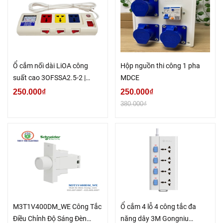
Ổ cắm nối dài LiOA công
Hộp nguồn thi công 1 pha
suất cao 3OFSSA2.5-2 |
MDCE
3OFSSV2.5-2 | 3OFSSA2.5-3
250.000₫
250.000₫
| 3OFSSV2.5-3
380.000₫
M3T1V400DM_WE Công Tắc
Ổ cắm 4 lỗ 4 công tắc đa
Điều Chỉnh Độ Sáng Đèn
năng dây 3M Gongniu