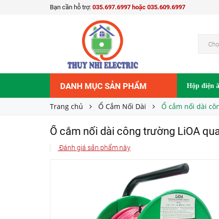
Bạn cần hỗ trợ:
035.697.6997 hoặc 035.609.6997
Ổ cắm nối dài công trường LiOA quay tay QT2
747.000₫
Giá bán:
Chọ
DANH MỤC SẢN PHẨM
Hộp điện 
Trang chủ
Ổ Cắm Nối Dài
Ổ cắm nối dài cô
Ổ cắm nối dài công trường LiOA qu
Đánh giá sản phẩm này