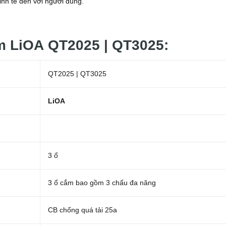
nh tế đến với người dùng.
m LiOA QT2025 | QT3025:
QT2025 | QT3025
LiOA
3 ổ
3 ổ cắm bao gồm 3 chấu đa năng
CB chống quá tải 25a