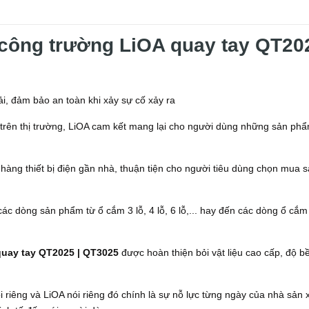
 công trường LiOA quay tay QT20
ải, đảm bảo an toàn khi xảy sự cố xảy ra
trên thị trường, LiOA cam kết mang lại cho người dùng những sản ph
 hàng thiết bị điện gần nhà, thuận tiện cho người tiêu dùng chọn mua 
c dòng sản phẩm từ ổ cắm 3 lỗ, 4 lỗ, 6 lỗ,... hay đến các dòng ổ cắm 
quay tay QT2025 | QT3025
được hoàn thiện bỏi vật liệu cao cấp, độ b
i riêng và LiOA nói riêng đó chính là sự nỗ lực từng ngày của nhà sản 