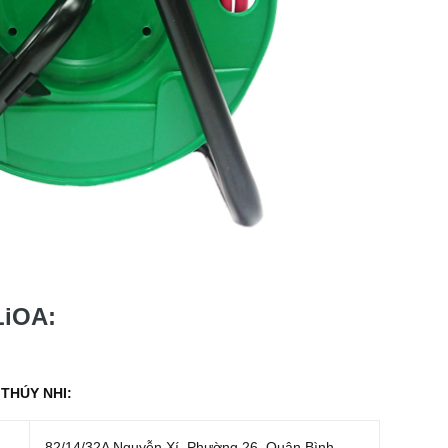
LiOA:
THÚY NHI:
82/14/32A Nguyễn Xí, Phường 26, Quận Bình