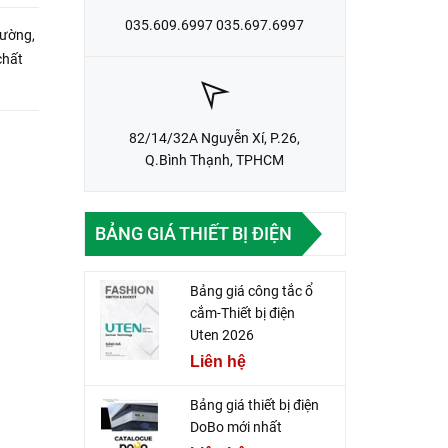
035.609.6997 035.697.6997
rường,
chất
82/14/32A Nguyễn Xí, P.26,
Q.Bình Thạnh, TPHCM
BẢNG GIÁ THIẾT BỊ ĐIỆN
Bảng giá công tắc ổ
cắm-Thiết bị điện
Uten 2026
Liên hệ
Bảng giá thiết bị điện
DoBo mới nhất