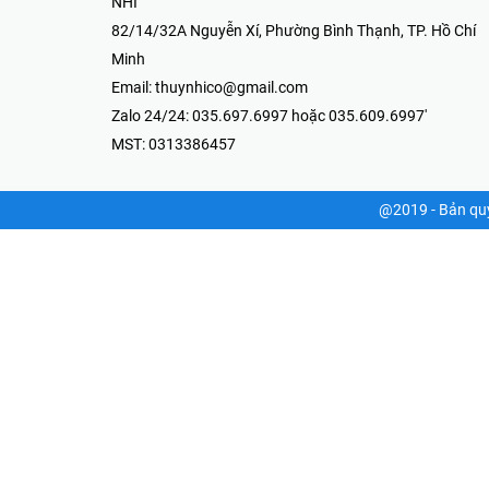
Thiết Bị Điện & Camera-Thúy Nhi
82/14/32A Nguyễn Xí, Phường Bình
Thạnh, TP. Hồ Chí Minh
035.697.6997 hoặc 035.609.6997
8:00 AM - 17:00 PM
⭐THÔNG TIN CÔNG TY
CÔNG TY TNHH MTV THƯƠNG MẠI KỸ THUẬT ĐIỆN TH
NHI
82/14/32A Nguyễn Xí, Phường Bình Thạnh, TP. Hồ Chí
Minh
Email:
thuynhico@gmail.com