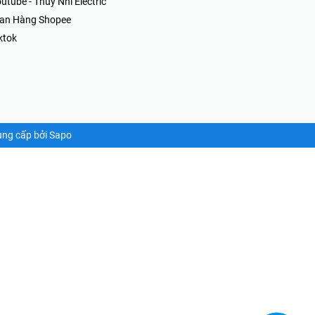
GIAN HÀNG ONLINE
npage - Thúy Nhi Electric
utube - Thúy Nhi Electric
ian Hàng Shopee
ktok