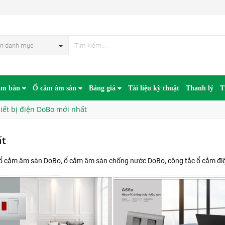
n danh mục
âm bàn
Ổ cắm âm sàn
Bảng giá
Tài liệu kỹ thuật
Thanh lý
T
hiết bị điện DoBo mới nhất
ất
ới ổ cắm âm sàn DoBo, ổ cắm âm sàn chống nước DoBo, công tắc ổ cắm điệ