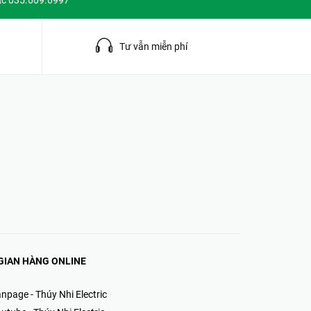
ặc 035.609.6997
g
Tư vẫn miễn phí