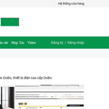
Hệ thống cửa hàng
Đăng ký
/
Đăng nhập
in tức
Hợp Tác
Video
n DoBo, thiết bị điện cao cấp DoBo