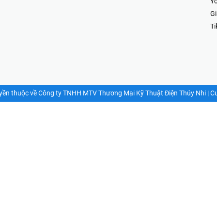
⭐HOTLINE PHẢN ÁNH KHIẾU NẠI
⭐
ÚY
Mr Hải : 097.867.6997
Fa
Yo
G
Ti