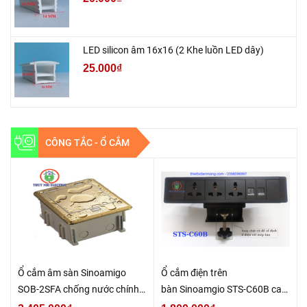
LED silicon âm 16x16 (2 Khe luồn LED dây)
25.000₫
CÔNG TẮC - Ổ CẮM
Ổ cắm âm sàn Sinoamigo
Ổ cắm điện trên
SOB-2SFA chống nước chính
bàn Sinoamgio STS-C60B cao
hãng
cấp