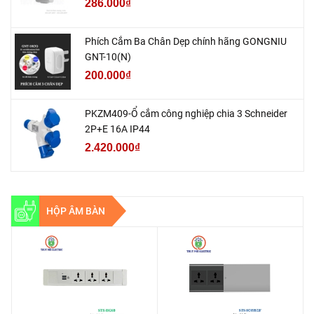
286.000₫
Phích Cắm Ba Chân Dẹp chính hãng GONGNIU
GNT-10(N)
200.000₫
PKZM409-Ổ cắm công nghiệp chia 3 Schneider
2P+E 16A IP44
2.420.000₫
HỘP ÂM BÀN