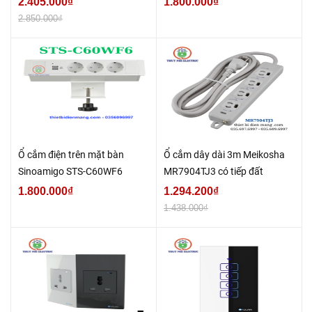
2.405.000₫
1.800.000₫
2.850.000₫
Ổ cắm điện trên mặt bàn
Ổ cắm dây dài 3m Meikosha
Sinoamigo STS-C60WF6
MR7904TJ3 có tiếp đất
1.800.000₫
1.294.200₫
1.438.000₫