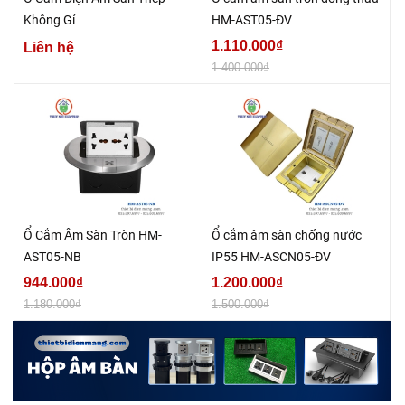
Không Gỉ
HM-AST05-ĐV
1.110.000₫
Liên hệ
1.400.000₫
Ổ Cắm Âm Sàn Tròn HM-
Ổ cắm âm sàn chống nước
AST05-NB
IP55 HM-ASCN05-ĐV
944.000₫
1.200.000₫
1.180.000₫
1.500.000₫