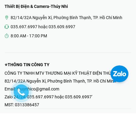
Thiết Bị Điện & Camera-Thúy Nhi
82/14/32A Nguyễn Xí, Phường Bình Thạnh, TP. Hồ Chí Minh
035.697.6997 hoặc 035.609.6997
8:00 AM - 17:00 PM
⭐THÔNG TIN CÔNG TY
CÔNG TY TNHH MTV THƯƠNG MẠI KỸ THUẬT ĐIỆN THÚY NHI
82/14/32A Nguyễn Xí, Phường Bình Thạnh, TP. Hồ Chí Minh
Email:
thuynhico@gmail.com
Zalo 24/24:
035.697.6997 hoặc 035.609.6997'
MST:
0313386457
⭐HOTLINE PHẢN ÁNH KHIẾU NẠI
Mr Hải : 097.867.6997