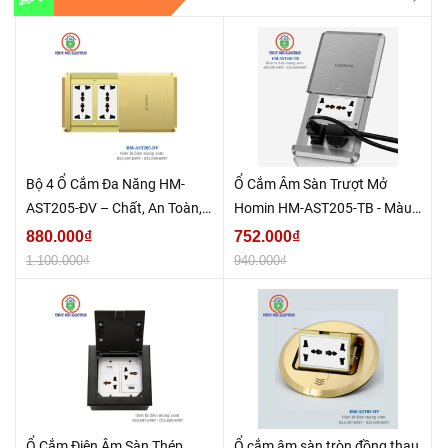
Bộ 4 Ổ Cắm Đa Năng HM-
Ổ Cắm Âm Sàn Trượt Mở
AST205-ĐV – Chất, An Toàn,
Homin HM-AST205-TB - Màu
Hiện Đại
Bạc
880.000₫
752.000₫
1.100.000₫
940.000₫
Ổ Cắm Điện Âm Sàn Thép
Ổ cắm âm sàn tròn đồng thau