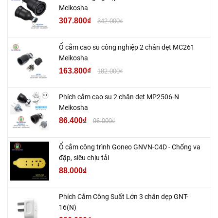
Meikosha
307.800₫
342.000₫
Ổ cắm cao su công nghiệp 2 chân dẹt MC261
Meikosha
163.800₫
182.000₫
Phích cắm cao su 2 chân dẹt MP2506-N
Meikosha
86.400₫
96.000₫
Ổ cắm công trình Goneo GNVN-C4D - Chống va
đập, siêu chịu tải
88.000₫
Phích Cắm Công Suất Lớn 3 chân dẹp GNT-
16(N)