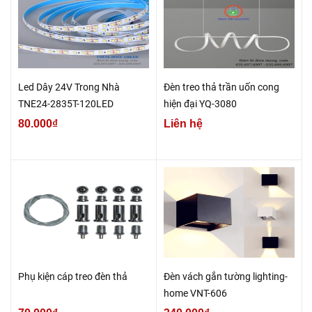
Led Dây 24V Trong Nhà
Đèn treo thả trần uốn cong
TNE24-2835T-120LED
hiện đại YQ-3080
80.000₫
Liên hệ
Phụ kiện cáp treo đèn thả
Đèn vách gắn tường lighting-
home VNT-606