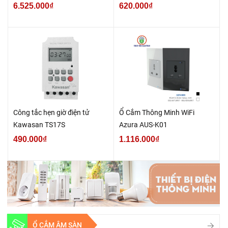
6.525.000₫
620.000₫
Công tắc hẹn giờ điện tử
Ổ Cắm Thông Minh WiFi
Kawasan TS17S
Azura AUS-K01
490.000₫
1.116.000₫
Ổ CẮM ÂM SÀN