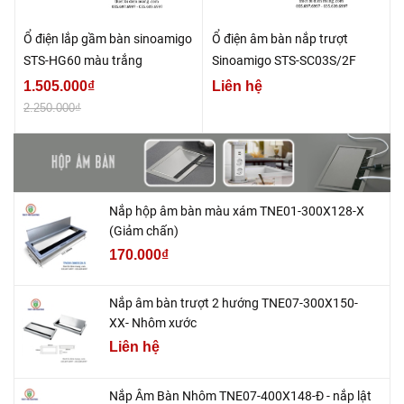
Ổ điện lắp gầm bàn sinoamigo
Ổ điện âm bàn nắp trượt
STS-HG60 màu trắng
Sinoamigo STS-SC03S/2F
1.505.000₫
Liên hệ
2.250.000₫
Nắp hộp âm bàn màu xám TNE01-300X128-X
(Giảm chấn)
170.000₫
Nắp âm bàn trượt 2 hướng TNE07-300X150-
XX- Nhôm xước
Liên hệ
Nắp Âm Bàn Nhôm TNE07-400X148-Đ - nắp lật