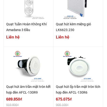
Quạt Tuần Hoàn Không Khí
Quạt hút kèm miệng gió
Amadana 3 Đầu
LK6623.230
Liên hệ
Liên hệ
Quạt hút âm trần mặt tròn kết
Quạt hút ốp trần mặt tròn tích
hợp đèn AFCL-130R9
hợp đèn AFCL-130R6
689.850₫
675.075₫
919.800₫
900.100₫