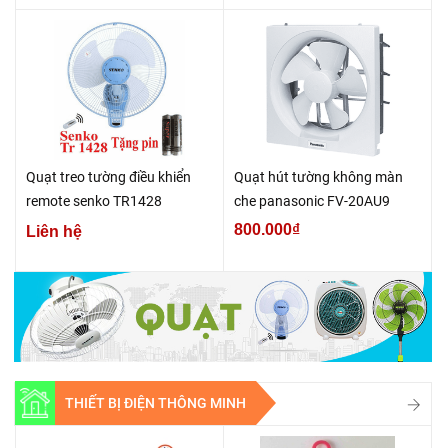
Quạt treo tường điều khiển
Quạt hút tường không màn
remote senko TR1428
che panasonic FV-20AU9
800.000₫
Liên hệ
THIẾT BỊ ĐIỆN THÔNG MINH