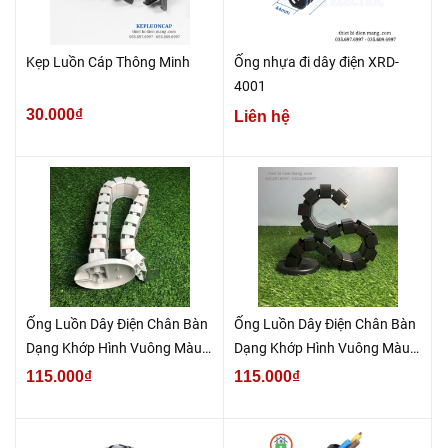
Kẹp Luồn Cáp Thông Minh
Ống nhựa đi dây điện XRD-
4001
30.000₫
Liên hệ
Ống Luồn Dây Điện Chân Bàn
Ống Luồn Dây Điện Chân Bàn
Dạng Khớp Hình Vuông Màu
Dạng Khớp Hình Vuông Màu
Trắng TNE1-XKL-V-T
Đen TNE1-XKL-V-Đ
115.000₫
115.000₫