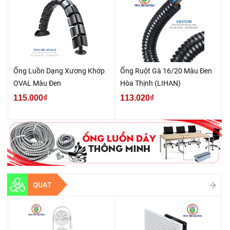
Ống Luồn Dạng Xương Khớp
Ống Ruột Gà 16/20 Màu Đen
OVAL Màu Đen
Hòa Thịnh (LIHAN)
115.000₫
113.020₫
QUẠT