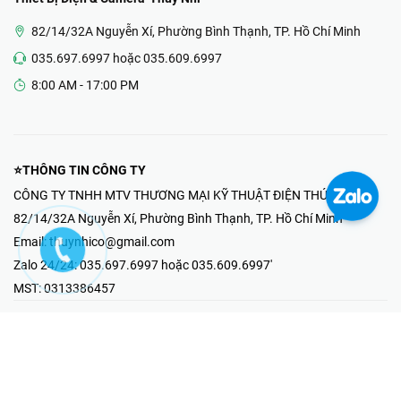
82/14/32A Nguyễn Xí, Phường Bình Thạnh, TP. Hồ Chí Minh
035.697.6997 hoặc 035.609.6997
8:00 AM - 17:00 PM
⭐THÔNG TIN CÔNG TY
CÔNG TY TNHH MTV THƯƠNG MẠI KỸ THUẬT ĐIỆN THÚY NHI
82/14/32A Nguyễn Xí, Phường Bình Thạnh, TP. Hồ Chí Minh
Email:
thuynhico@gmail.com
Zalo 24/24:
035.697.6997 hoặc 035.609.6997'
MST:
0313386457
⭐HOTLINE PHẢN ÁNH KHIẾU NẠI
Mr Hải : 097.867.6997