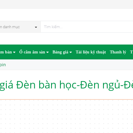
n danh mục
âm bàn
Ổ cắm âm sàn
Bảng giá
Tài liệu kỹ thuật
Thanh lý
T
pin
giá Đèn bàn học-Đèn ngủ-Đ