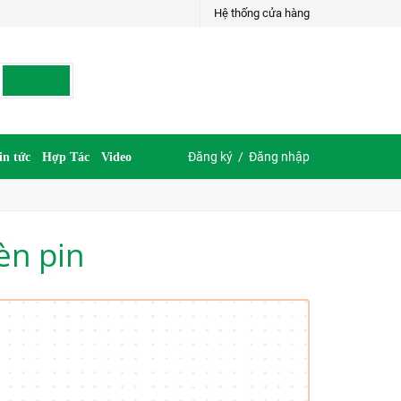
Hệ thống cửa hàng
Đăng ký
/
Đăng nhập
in tức
Hợp Tác
Video
èn pin