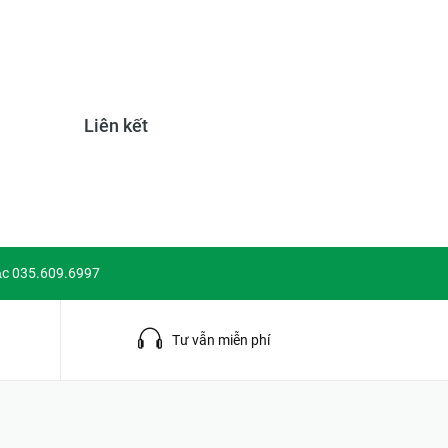
Liên kết
ặc 035.609.6997
g
Tư vẫn miễn phí