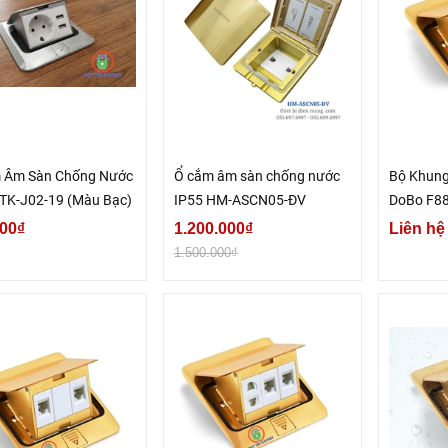
 Âm Sàn Chống Nước
Ổ cắm âm sàn chống nước
Bộ Khun
 TK-J02-19 (Màu Bạc)
IP55 HM-ASCN05-ĐV
DoBo F8
Vàng Gol
00₫
1.200.000₫
Liên hệ
1.500.000₫