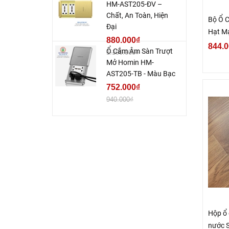
HM-AST205-ĐV –
Chất, An Toàn, Hiện
Bộ Ổ 
Đại
Hạt M
880.000₫
88550
844.0
Ổ Cắm Âm Sàn Trượt
1.100.000₫
Mở Homin HM-
AST205-TB - Màu Bạc
752.000₫
940.000₫
Hộp ổ 
nước 