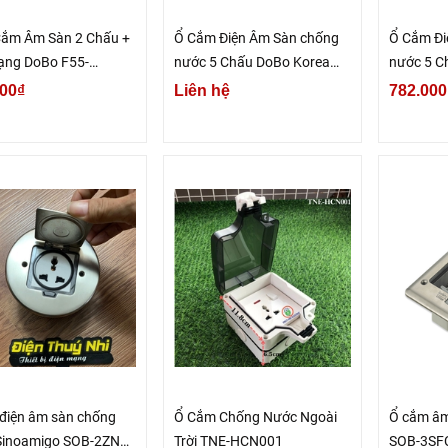
Cắm Âm Sàn 2 Chấu +
Ổ Cắm Điện Âm Sàn chống
Ổ Cắm Đi
ạng DoBo F55-
nước 5 Chấu DoBo Korea
nước 5 C
2S
F55-885501S
888801S
00₫
Liên hệ
782.000
điện âm sàn chống
Ổ Cắm Chống Nước Ngoài
Ổ cắm âm
Sinoamigo SOB-2ZNC |
Trời TNE-HCN001
SOB-3SF