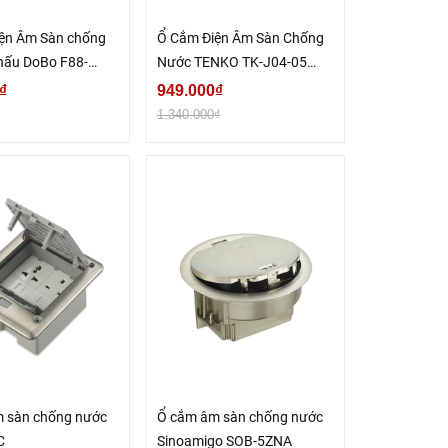
ện Âm Sàn chống
Ổ Cắm Điện Âm Sàn Chống
hấu DoBo F88-
Nước TENKO TK-J04-05
Màu Bạc
₫
949.000₫
1.340.000₫
 sàn chống nước
Ổ cắm âm sàn chống nước
C
Sinoamigo SOB-5ZNA