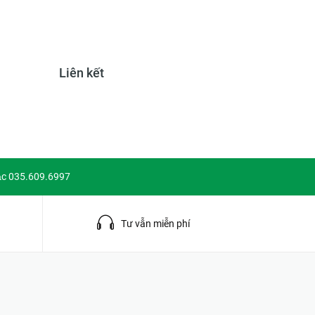
Liên kết
ặc 035.609.6997
g
Tư vẫn miễn phí