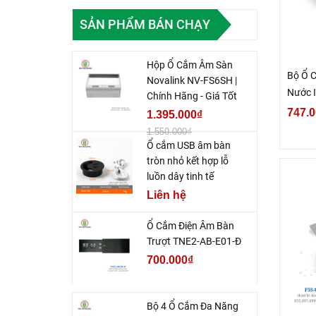
SẢN PHẨM BÁN CHẠY
Hộp Ổ Cắm Âm Sàn
Bộ Ổ 
Novalink NV-FS6SH |
Nước 
Chính Hãng - Giá Tốt
Hạt Đi
747.0
1.395.000₫
88880
1.550.000₫
Ổ cắm USB âm bàn
tròn nhỏ kết hợp lỗ
luồn dây tinh tế
Liên hệ
Ổ Cắm Điện Âm Bàn
Trượt TNE2-AB-E01-Đ
700.000₫
Bộ 4 Ổ Cắm Đa Năng