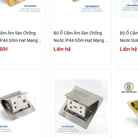
Cắm Âm Sàn Chống
Bộ Ổ Cắm Âm Sàn Chống
Bộ Ổ Cắ
IP44 Gồm Hạt Mạng +
Nước IP44 Gồm Hạt Mạng +
Nước Do
ện Thoại DoBo F88-
Hạt Điện Thoại + Ổ Cắm 2
Vàng Gol
00₫
Liên hệ
Liên hệ
6S (Màu Vàng Gold)
Chấu DoBo F88-888805S
(Màu Vàng Gold)