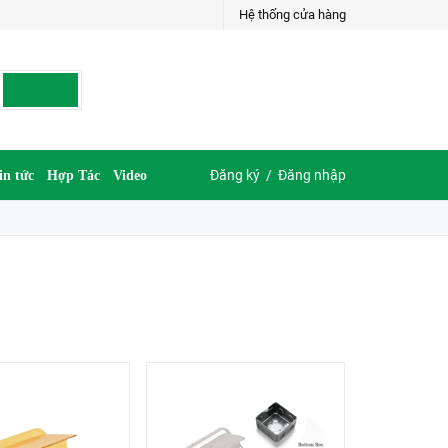
Hệ thống cửa hàng
Đăng ký
/
Đăng nhập
in tức
Hợp Tác
Video