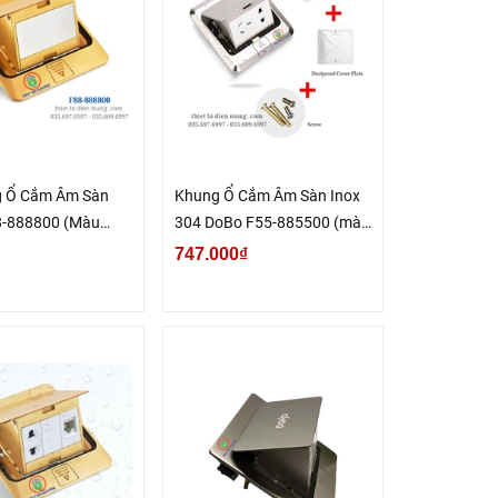
g Ổ Cắm Âm Sàn
Khung Ổ Cắm Âm Sàn Inox
8-888800 (Màu
304 DoBo F55-885500 (màu
d Kháng Nước)
bạc)
747.000₫