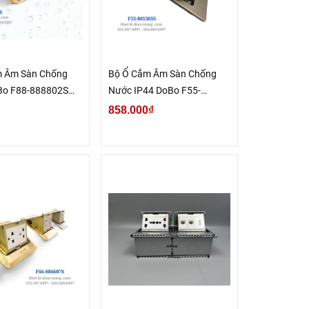
m Âm Sàn Chống
Bộ Ổ Cắm Âm Sàn Chống
Bo F88-888802S
Nước IP44 DoBo F55-
d
885505S
858.000₫