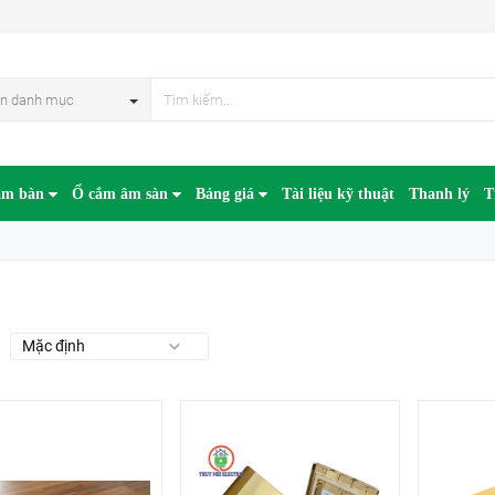
n danh mục
âm bàn
Ổ cắm âm sàn
Bảng giá
Tài liệu kỹ thuật
Thanh lý
T