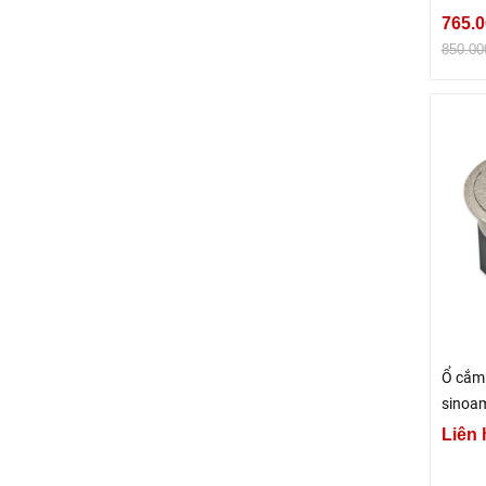
Chính
765.0
850.00
Ổ cắm
sinoa
Liên 