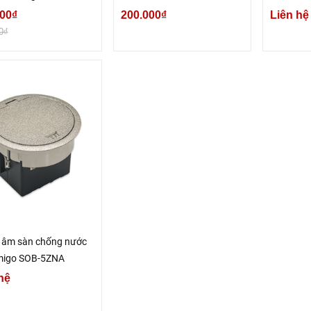
 hãng
00₫
200.000₫
Liên hệ
0₫
 âm sàn chống nước
migo SOB-5ZNA
hệ