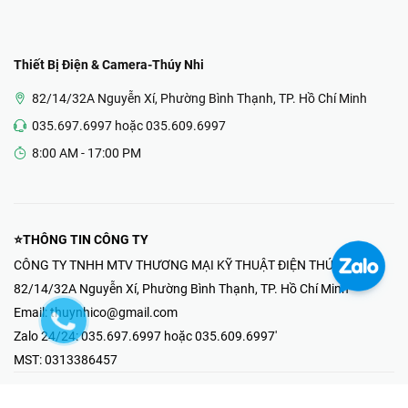
Thiết Bị Điện & Camera-Thúy Nhi
82/14/32A Nguyễn Xí, Phường Bình Thạnh, TP. Hồ Chí Minh
035.697.6997 hoặc 035.609.6997
8:00 AM - 17:00 PM
⭐THÔNG TIN CÔNG TY
CÔNG TY TNHH MTV THƯƠNG MẠI KỸ THUẬT ĐIỆN THÚY NHI
82/14/32A Nguyễn Xí, Phường Bình Thạnh, TP. Hồ Chí Minh
Email:
thuynhico@gmail.com
Zalo 24/24:
035.697.6997 hoặc 035.609.6997'
MST:
0313386457
⭐HOTLINE PHẢN ÁNH KHIẾU NẠI