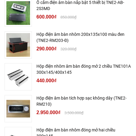
Ổ cắm điện âm bàn nắp bật 5 thiết bị TNE2-AB-
2S3MD
600.000₫
850.000₫
Hộp điện âm bàn nhôm 200x135x100 màu đen
(TNE2-RM203-Đ)
290.000₫
320.000₫
Hộp điện nhôm âm bàn đóng mở 2 chiều TNE101A
300x145/400x145
440.000₫
Hộp điện âm bàn tích hợp sạc không dây (TNE2-
RM210)
2.950.000₫
3.500.000₫
Hộp điện âm bàn nhôm đóng mở hai chiều
300x145