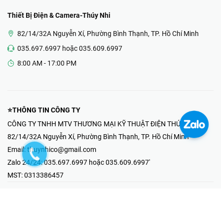
Thiết Bị Điện & Camera-Thúy Nhi
82/14/32A Nguyễn Xí, Phường Bình Thạnh, TP. Hồ Chí Minh
035.697.6997 hoặc 035.609.6997
8:00 AM - 17:00 PM
⭐THÔNG TIN CÔNG TY
CÔNG TY TNHH MTV THƯƠNG MẠI KỸ THUẬT ĐIỆN THÚY NHI
82/14/32A Nguyễn Xí, Phường Bình Thạnh, TP. Hồ Chí Minh
Email:
thuynhico@gmail.com
Zalo 24/24:
035.697.6997 hoặc 035.609.6997'
MST:
0313386457
⭐HOTLINE PHẢN ÁNH KHIẾU NẠI
Mr Hải : 097.867.6997