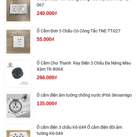
067
240.000₫
Ổ Cắm Đơn 3 Chấu Có Công Tắc TNE-TT-027
55.000₫
Ổ Cắm Cho Thanh Ray Điện 3 Chấu Đa Năng Màu
Xám TK-R06X
266.000₫
Ổ cắm điện âm tường chống nước IP66 Sinoamigo
135.000₫
Ổ cắm điện 3 chấu K6-049 Ổ cắm điện đôi âm
tường K6-049