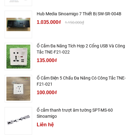
Hub Media Sinoamigo 7 Thiết Bị SW-SR-004B
1.035.000₫
1.150.000₫
Ổ Cắm Đa Năng Tích Hợp 2 Cổng USB Và Công
Tắc TNE-F21-022
135.000₫
Ổ Cắm Điện 5 Chấu Đa Năng Có Công Tắc TNE-
F21-021
100.000₫
Ổ cắm thanh trượt âm tường SPT-MS-60
Sinoamigo
Liên hệ