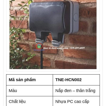
Mã sản phẩm
TNE-HCN002
Màu
Nắp đen – thân trắng
Chất liệu
Nhựa PC cao cấp