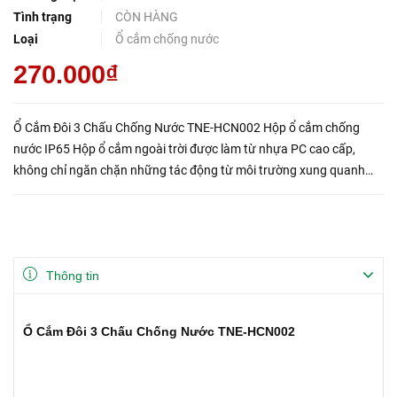
Tình trạng
CÒN HÀNG
Loại
Ổ cắm chống nước
270.000₫
Ổ Cắm Đôi 3 Chấu Chống Nước TNE-HCN002 Hộp ổ cắm chống
nước IP65 Hộp ổ cắm ngoài trời được làm từ nhựa PC cao cấp,
không chỉ ngăn chặn những tác động từ môi trường xung quanh
như sự tiếp xúc với ánh sáng mặt trời, gió, mưa, bụi bẩn mà còn
chống ăn...
Thông tin
Ổ Cắm Đôi 3 Chấu Chống Nước TNE-HCN002