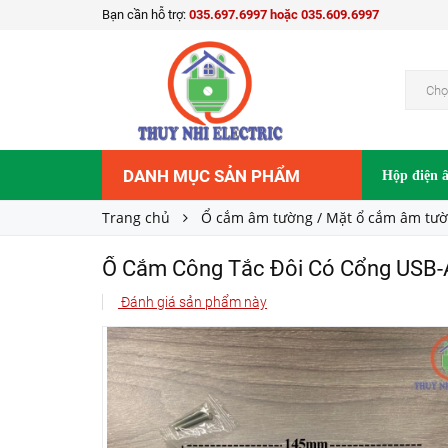
Bạn cần hỗ trợ:
035.697.6997 hoặc 035.609.6997
Ổ Cắm Công Tắc Đôi Có Cổng USB-A Và Type
200.000₫
Giá bán:
Chọ
DANH MỤC SẢN PHẨM
Hộp điện 
Trang chủ
Ổ cắm âm tường / Mặt ổ cắm âm tư
Ổ Cắm Công Tắc Đôi Có Cổng USB-
Đánh giá sản phẩm này