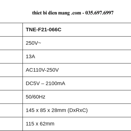
TNE-F21-066C
250V~
13A
AC110V-250V
DC5V – 2100mA
50/60Hz
145 x 85 x 28mm (DxRxC)
115 x 62mm