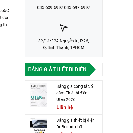
035.609.6997 035.697.6997
-066C
 đôi
g thể
hất
82/14/32A Nguyễn Xí, P.26,
Q.Bình Thạnh, TPHCM
BẢNG GIÁ THIẾT BỊ ĐIỆN
Bảng giá công tắc ổ
cắm-Thiết bị điện
Uten 2026
Liên hệ
Bảng giá thiết bị điện
DoBo mới nhất