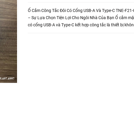
Ổ Cắm Công Tắc Đôi Có Cổng USB-A Và Type-C TNE-F21
– Sự Lựa Chọn Tiện Lợi Cho Ngôi Nhà Của Bạn Ổ cắm mặt
có cổng USB-A và Type-C kết hợp công tắc là thiết bị khôn
thiếu trong cuộc sống hiện nay. Chỉ với một thiết bị duy n
này có t...