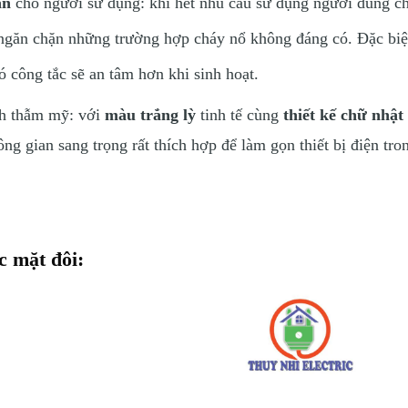
àn
cho người sử dụng: khi hết nhu cầu sử dụng người dùng ch
p ngăn chặn những trường hợp cháy nổ không đáng có. Đặc biệ
ó công tắc sẽ an tâm hơn khi sinh hoạt.
nh thẫm mỹ: với
màu trắng lỳ
tinh tế cùng
thiết kế chữ nhật
g gian sang trọng rất thích hợp để làm gọn thiết bị điện tro
c mặt đôi: