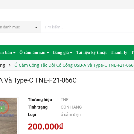
-C TNE-F21-066C
n danh mục
âm bàn
Ổ cắm âm sàn
Bảng giá
Tài liệu kỹ thuật
Thanh lý
T
ờng
Ổ Cắm Công Tắc Đôi Có Cổng USB-A Và Type-C TNE-F21-066
A Và Type-C TNE-F21-066C
Thương hiệu
TNE
Tình trạng
CÒN HÀNG
Loại
ổ cắm điện
200.000₫