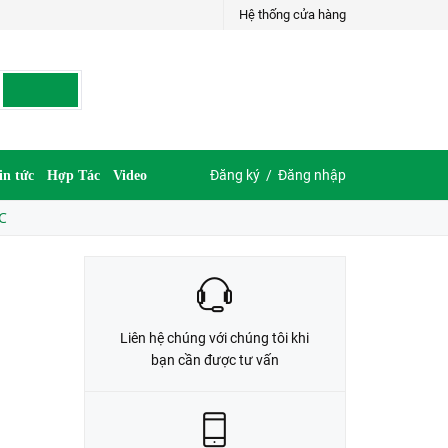
Hệ thống cửa hàng
LIÊN HỆ ĐẶT HÀNG
035.697.6997 hoặc 035.609.6997
Đăng ký
/
Đăng nhập
in tức
Hợp Tác
Video
C
Liên hệ chúng với chúng tôi khi
bạn cần được tư vấn