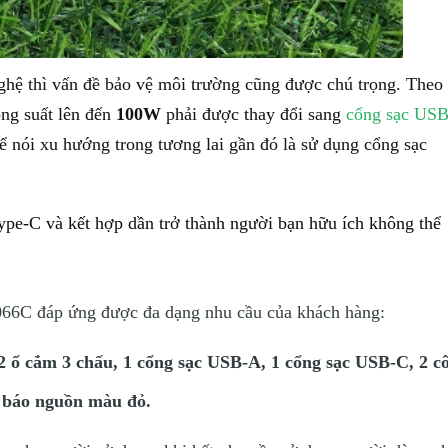
nghệ thì vấn đề bảo vệ môi trường cũng được chú trọng. Theo
ông suất lên đến
100W
phải được thay đổi sang
cổng sạc US
hể nói xu hướng trong tương lai gần đó là sử dụng cổng sạc
e-C và kết hợp dần trở thành người bạn hữu ích không thể
6C đáp ứng được đa dạng nhu cầu của khách hàng:
2 ổ cắm 3 chấu, 1 cổng sạc USB-A, 1 cổng sạc USB-C, 2 c
 báo nguồn màu đỏ.