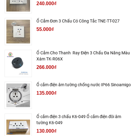
240.000₫
Ổ Cắm Đơn 3 Chấu Có Công Tắc TNE-TT-027
55.000₫
Ổ Cắm Cho Thanh Ray Điện 3 Chấu Đa Năng Màu
Xám TK-R06X
266.000₫
Ổ cắm điện âm tường chống nước IP66 Sinoamigo
135.000₫
Ổ cắm điện 3 chấu K6-049 Ổ cắm điện đôi âm
tường K6-049
130.000₫