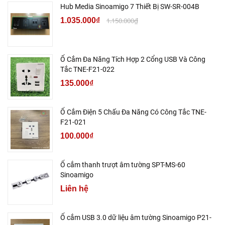
Hub Media Sinoamigo 7 Thiết Bị SW-SR-004B
1.035.000₫
1.150.000₫
Ổ Cắm Đa Năng Tích Hợp 2 Cổng USB Và Công
Tắc TNE-F21-022
135.000₫
Ổ Cắm Điện 5 Chấu Đa Năng Có Công Tắc TNE-
F21-021
100.000₫
Ổ cắm thanh trượt âm tường SPT-MS-60
Sinoamigo
Liên hệ
Ổ cắm USB 3.0 dữ liệu âm tường Sinoamigo P21-