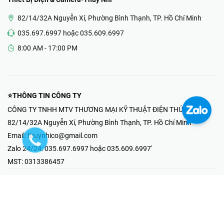
82/14/32A Nguyễn Xí, Phường Bình Thạnh, TP. Hồ Chí Minh
035.697.6997 hoặc 035.609.6997
8:00 AM - 17:00 PM
⭐THÔNG TIN CÔNG TY
CÔNG TY TNHH MTV THƯƠNG MẠI KỸ THUẬT ĐIỆN THÚY NHI
82/14/32A Nguyễn Xí, Phường Bình Thạnh, TP. Hồ Chí Minh
Email:
thuynhico@gmail.com
Zalo 24/24:
035.697.6997 hoặc 035.609.6997'
MST:
0313386457
⭐HOTLINE PHẢN ÁNH KHIẾU NẠI
Mr Hải : 097.867.6997