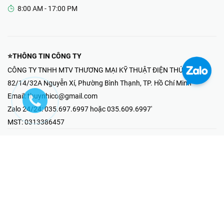
8:00 AM - 17:00 PM
⭐THÔNG TIN CÔNG TY
CÔNG TY TNHH MTV THƯƠNG MẠI KỸ THUẬT ĐIỆN THÚY NHI
82/14/32A Nguyễn Xí, Phường Bình Thạnh, TP. Hồ Chí Minh
Email:
thuynhico@gmail.com
Zalo 24/24:
035.697.6997 hoặc 035.609.6997'
MST:
0313386457
⭐HOTLINE PHẢN ÁNH KHIẾU NẠI
Mr Hải : 097.867.6997
⭐GIAN HÀNG ONLINE
Fanpage - Thúy Nhi Electric
Youtube - Thúy Nhi Electric