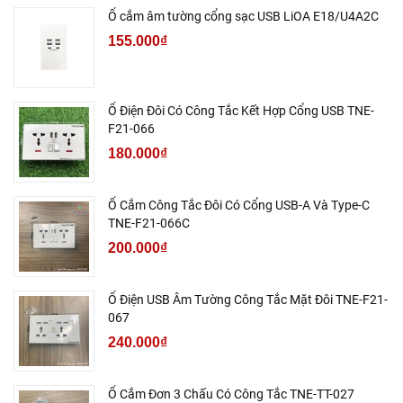
Ổ cắm âm tường cổng sạc USB LiOA E18/U4A2C
155.000₫
Ổ Điện Đôi Có Công Tắc Kết Hợp Cổng USB TNE-
F21-066
180.000₫
Ổ Cắm Công Tắc Đôi Có Cổng USB-A Và Type-C
TNE-F21-066C
200.000₫
Ổ Điện USB Âm Tường Công Tắc Mặt Đôi TNE-F21-
067
240.000₫
Ổ Cắm Đơn 3 Chấu Có Công Tắc TNE-TT-027