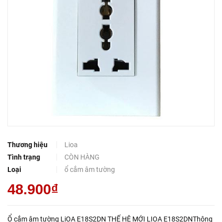
Thương hiệu
Lioa
Tình trạng
CÒN HÀNG
Loại
ổ cắm âm tường
48.900₫
Ổ cắm âm tường LiOA E18S2DN THẾ HỆ MỚI LIOA E18S2DNThông