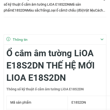
số kỹ thuật ổ cắm âm tường LiOA E18S2DNMã sản
phẩmE18S2DNMàu sắcTrắngLoại ổ cắm3 chấu (đôi)Vật liệuCách
điện và dẫn điện nhập khẩuỔ cắm đa năng viền đơn trắng
E18S2DN Lio...
Thông tin
Ổ cắm âm tường LiOA
E18S2DN THẾ HỆ MỚI
LIOA E18S2DN
Thông số kỹ thuật ổ cắm âm tường LiOA E18S2DN
Mã sản phẩm
E18S2DN