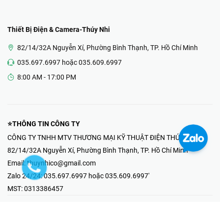
Thiết Bị Điện & Camera-Thúy Nhi
82/14/32A Nguyễn Xí, Phường Bình Thạnh, TP. Hồ Chí Minh
035.697.6997 hoặc 035.609.6997
8:00 AM - 17:00 PM
⭐THÔNG TIN CÔNG TY
CÔNG TY TNHH MTV THƯƠNG MẠI KỸ THUẬT ĐIỆN THÚY NHI
82/14/32A Nguyễn Xí, Phường Bình Thạnh, TP. Hồ Chí Minh
Email:
thuynhico@gmail.com
Zalo 24/24:
035.697.6997 hoặc 035.609.6997'
MST:
0313386457
⭐HOTLINE PHẢN ÁNH KHIẾU NẠI