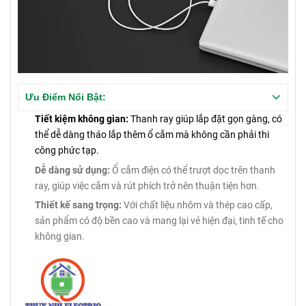
Ưu Điểm Nổi Bật:
Tiết kiệm không gian:
Thanh ray giúp lắp đặt gọn gàng, có
thể dễ dàng tháo lắp thêm ổ cắm mà không cần phải thi
công phức tạp.
Dễ dàng sử dụng:
Ổ cắm điện có thể trượt dọc trên thanh
ray, giúp việc cắm và rút phích trở nên thuận tiện hơn.
Thiết kế sang trọng:
Với chất liệu nhôm và thép cao cấp,
sản phẩm có độ bền cao và mang lại vẻ hiện đại, tinh tế cho
không gian.