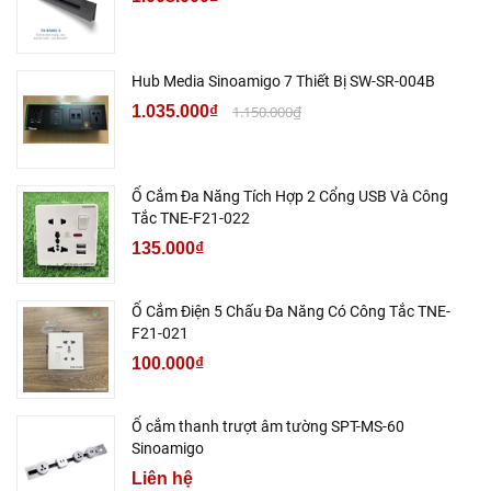
Hub Media Sinoamigo 7 Thiết Bị SW-SR-004B
1.035.000₫
1.150.000₫
Ổ Cắm Đa Năng Tích Hợp 2 Cổng USB Và Công
Tắc TNE-F21-022
135.000₫
Ổ Cắm Điện 5 Chấu Đa Năng Có Công Tắc TNE-
F21-021
100.000₫
Ổ cắm thanh trượt âm tường SPT-MS-60
Sinoamigo
Liên hệ