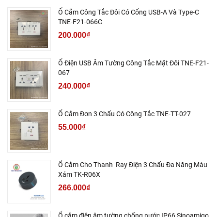
Ổ Cắm Công Tắc Đôi Có Cổng USB-A Và Type-C
TNE-F21-066C
200.000₫
Ổ Điện USB Âm Tường Công Tắc Mặt Đôi TNE-F21-
067
240.000₫
Ổ Cắm Đơn 3 Chấu Có Công Tắc TNE-TT-027
55.000₫
Ổ Cắm Cho Thanh Ray Điện 3 Chấu Đa Năng Màu
Xám TK-R06X
266.000₫
Ổ cắm điện âm tường chống nước IP66 Sinoamigo