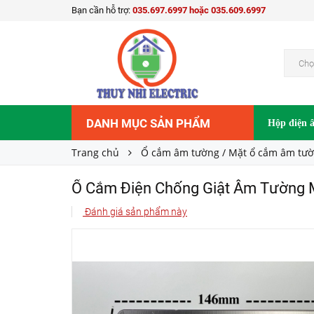
Bạn cần hỗ trợ:
035.697.6997 hoặc 035.609.6997
Ổ Cắm Điện Chống Giật Âm Tường Màu Đen T
Liên hệ
Giá bán:
Chọ
DANH MỤC SẢN PHẨM
Hộp điện 
Trang chủ
Ổ cắm âm tường / Mặt ổ cắm âm tư
Ổ Cắm Điện Chống Giật Âm Tường 
Đánh giá sản phẩm này