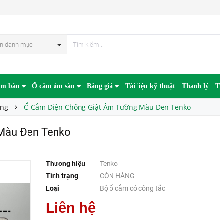
enko
HẾT HÀN
n danh mục
âm bàn
Ổ cắm âm sàn
Bảng giá
Tài liệu kỹ thuật
Thanh lý
T
ờng
Ổ Cắm Điện Chống Giật Âm Tường Màu Đen Tenko
Màu Đen Tenko
Thương hiệu
Tenko
Tình trạng
CÒN HÀNG
Loại
Bộ ổ cắm có công tắc
Liên hệ