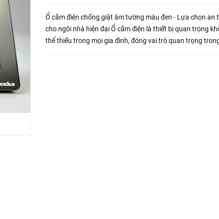
Ổ cắm điện chống giật âm tường màu đen - Lựa chọn an 
cho ngôi nhà hiện đại Ổ cắm điện là thiết bị quan trọng không
thể thiếu trong mọi gia đình, đóng vai trò quan trọng trong
cung cấp nguồn điện cho các thiết bị điện tử. Tuy nhiên,...