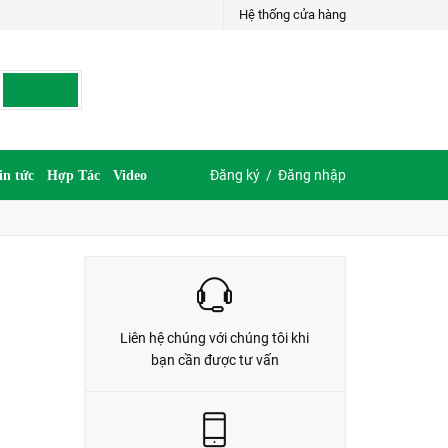
Hệ thống cửa hàng
LIÊN HỆ ĐẶT HÀNG
G
035.697.6997 hoặc 035.609.6997
Đăng ký
/
Đăng nhập
in tức
Hợp Tác
Video
Liên hệ chúng với chúng tôi khi
bạn cần được tư vấn