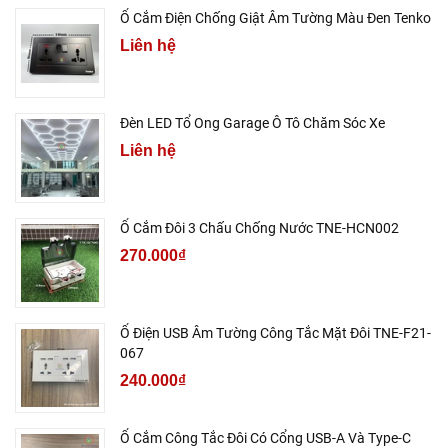
Ổ Cắm Điện Chống Giật Âm Tường Màu Đen Tenko
Liên hệ
Đèn LED Tổ Ong Garage Ô Tô Chăm Sóc Xe
Liên hệ
Ổ Cắm Đôi 3 Chấu Chống Nước TNE-HCN002
270.000₫
Ổ Điện USB Âm Tường Công Tắc Mặt Đôi TNE-F21-
067
240.000₫
Ổ Cắm Công Tắc Đôi Có Cổng USB-A Và Type-C