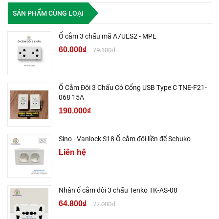
SẢN PHẨM CÙNG LOẠI
Ổ cắm 3 chấu mã A7UES2 - MPE
60.000₫
79.100₫
Ổ Cắm Đôi 3 Chấu Có Cổng USB Type C TNE-F21-
068 15A
190.000₫
Sino - Vanlock S18 Ổ cắm đôi liền đế Schuko
Liên hệ
Nhân ổ cắm đôi 3 chấu Tenko TK-AS-08
64.800₫
72.000₫