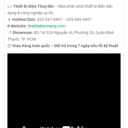
👉
Thiết Bị Điện Thúy Nhi
– Nhà phân phối thiết bị điện dân
dụng & công nghiệp uy tín
📱
Hotline/Zalo:
035.697.6997 – 035.609.6997
🌐
Website:
thietbidienmang.com
📍
Showroom:
82/14/32A Nguyễn Xí, Phường 26, Quận Bình
Thạnh, TP. HCM
📦
Giao hàng toàn quốc – Đổi trả trong 7 ngày nếu lỗi kỹ thuật