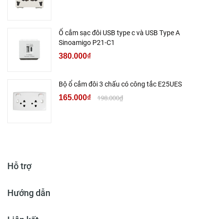
Ổ cắm sạc đôi USB type c và USB Type A
Sinoamigo P21-C1
380.000₫
Bộ ổ cắm đôi 3 chấu có công tắc E25UES
165.000₫
198.000₫
Hỗ trợ
Hướng dẫn