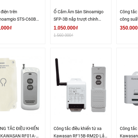
điện trên
Ổ Cắm Âm Sàn Sinoamigo
Công tắc 
inoamgio STS-C60B
SFP-3B nắp trượt chính
công suấ
ấp
hãng
RF15B1-
.000₫
1.050.000₫
350.000
1.560.000₫
NG TẮC ĐIỀU KHIỂN
Công tắc điều khiển từ xa
Công tắc 
 KAWASAN RF01A-
Kawasan RF15B-RM2D Lắp
Kawasan