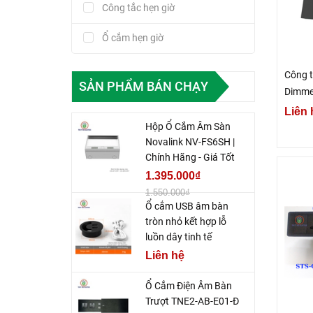
Công tắc hẹn giờ
Ổ cắm hẹn giờ
Chuông báo khách không dây
Công t
SẢN PHẨM BÁN CHẠY
Dimme
Thiết bị điều khiển qua Wifi
Liên 
Hộp Ổ Cắm Âm Sàn
chuông cửa không dây
Novalink NV-FS6SH |
Chính Hãng - Giá Tốt
Báo khách không dây
1.395.000₫
Đui đèn cảm ứng
1.550.000₫
Ổ cắm USB âm bàn
tròn nhỏ kết hợp lỗ
luồn dây tinh tế
Liên hệ
Ổ Cắm Điện Âm Bàn
Trượt TNE2-AB-E01-Đ