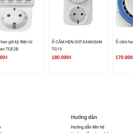
hẹn giờ kỹ điện tử
Ổ CẮM HẸN GIỜ KAWASAN
Ổ cắm hẹ
an TGE2B
TG15
00₫
180.000₫
170.000
Hướng dẫn
m
Hướng dẫn liên hệ