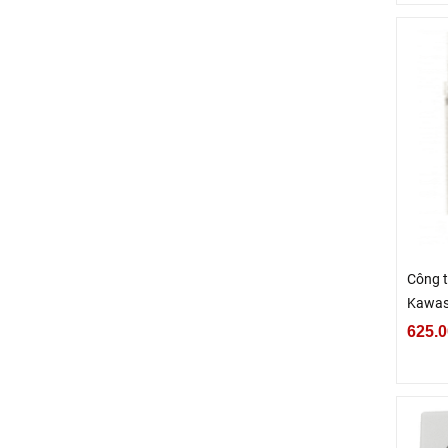
Công t
Kawas
625.0