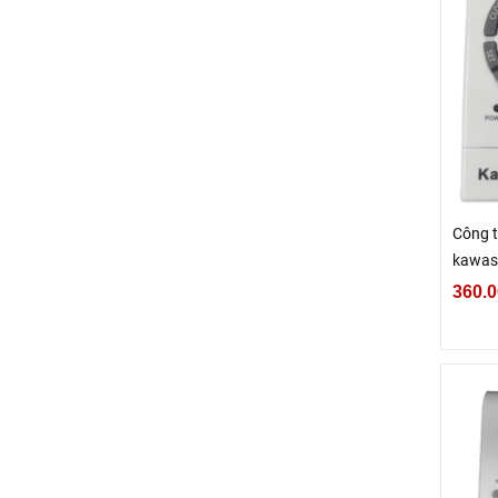
Công t
kawas
360.0