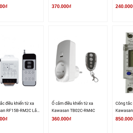
nổi
00₫
370.000₫
240.000
ắc điều khiển từ xa
Ổ cắm điều khiển từ xa
Công tắc 
an RF15B-RM2C Lắp
Kawasan TB02C-RM4C
Kawasan
00₫
360.000₫
850.000