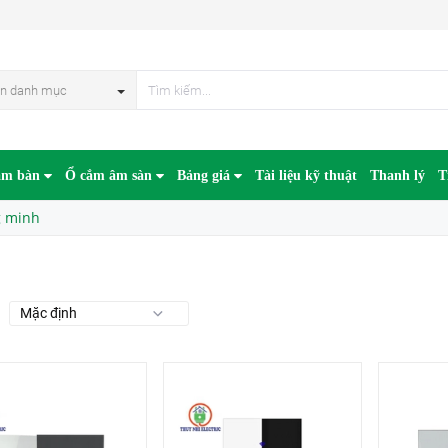
n danh mục
âm bàn
Ổ cắm âm sàn
Bảng giá
Tài liệu kỹ thuật
Thanh lý
T
g minh