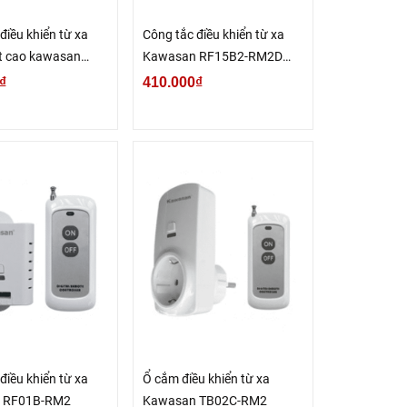
điều khiển từ xa
Công tắc điều khiển từ xa
t cao kawasan
Kawasan RF15B2-RM2D
RM2D (100-200m)
Công suất cao
₫
410.000₫
điều khiển từ xa
Ổ cắm điều khiển từ xa
 RF01B-RM2
Kawasan TB02C-RM2