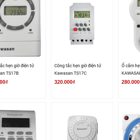
ắc hẹn giờ điện tử
Công tắc hẹn giờ điện tử
Ổ cắm hẹn
an TS17B
Kawasan TS17C
KAWASA
00₫
320.000₫
280.000