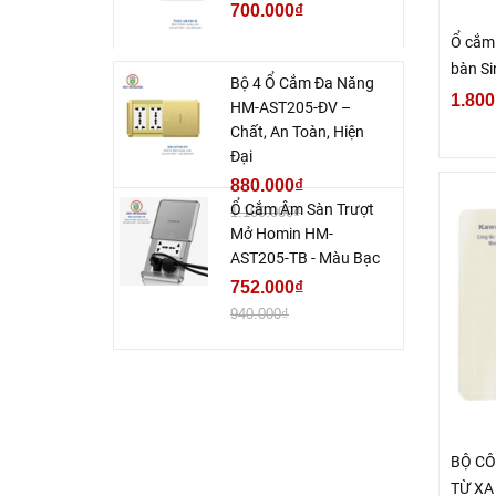
700.000₫
Ổ cắm 
bàn S
Bộ 4 Ổ Cắm Đa Năng
cao c
1.800
HM-AST205-ĐV –
Chất, An Toàn, Hiện
Đại
880.000₫
Ổ Cắm Âm Sàn Trượt
1.100.000₫
Mở Homin HM-
AST205-TB - Màu Bạc
752.000₫
940.000₫
BỘ CÔ
TỪ XA