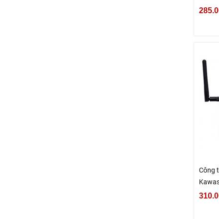
RM2
285.0
Công t
Kawas
nổi
310.0