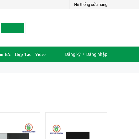
Hệ thống cửa hàng
Đăng ký
/
Đăng nhập
in tức
Hợp Tác
Video