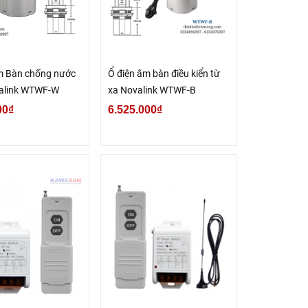
m Bàn chống nước
Ổ điện âm bàn điều kiển từ
alink WTWF-W
xa Novalink WTWF-B
00₫
6.525.000₫