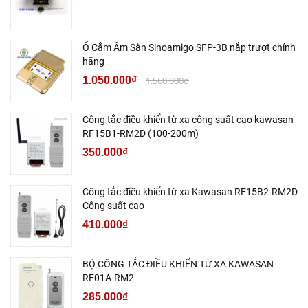
Ổ Cắm Âm Sàn Sinoamigo SFP-3B nắp trượt chính
hãng
1.050.000₫
1.560.000₫
Công tắc điều khiển từ xa công suất cao kawasan
RF15B1-RM2D (100-200m)
350.000₫
Công tắc điều khiển từ xa Kawasan RF15B2-RM2D
Công suất cao
410.000₫
BỘ CÔNG TẮC ĐIỀU KHIỂN TỪ XA KAWASAN
RF01A-RM2
285.000₫