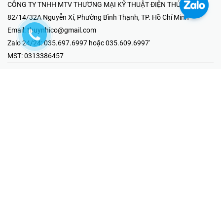
CÔNG TY TNHH MTV THƯƠNG MẠI KỸ THUẬT ĐIỆN THÚY NHI
82/14/32A Nguyễn Xí, Phường Bình Thạnh, TP. Hồ Chí Minh
Email:
thuynhico@gmail.com
Zalo 24/24:
035.697.6997 hoặc 035.609.6997'
MST:
0313386457
⭐HOTLINE PHẢN ÁNH KHIẾU NẠI
Mr Hải : 097.867.6997
⭐GIAN HÀNG ONLINE
Fanpage - Thúy Nhi Electric
Youtube - Thúy Nhi Electric
Gian Hàng Shopee
Tiktok
@2019 - Bản quyền thuộc về Công ty TNHH MTV Thương Mại Kỹ
Thuật Điện Thúy Nhi