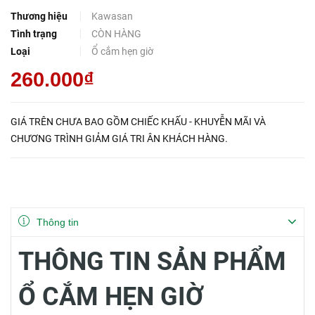
Thương hiệu
Kawasan
Tình trạng
CÒN HÀNG
Loại
Ổ cắm hẹn giờ
260.000₫
GIÁ TRÊN CHƯA BAO GỒM CHIẾC KHẤU - KHUYỄN MÃI VÀ
CHƯƠNG TRÌNH GIẢM GIÁ TRI ÂN KHÁCH HÀNG.
Thông tin
THÔNG TIN SẢN PHẨM
Ổ CẮM HẸN GIỜ