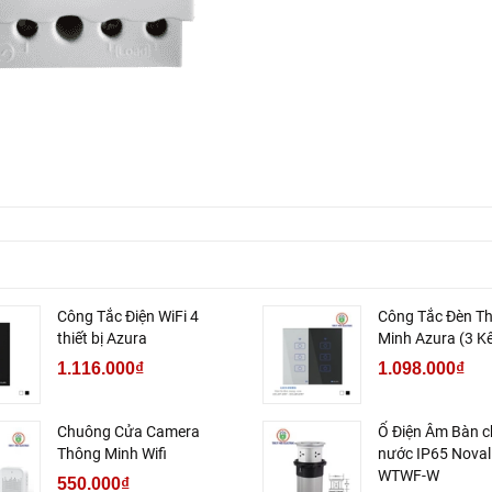
Công Tắc Điện WiFi 4
Công Tắc Đèn T
thiết bị Azura
Minh Azura (3 K
1.116.000₫
1.098.000₫
Chuông Cửa Camera
Ổ Điện Âm Bàn 
Thông Minh Wifi
nước IP65 Noval
WTWF-W
550.000₫