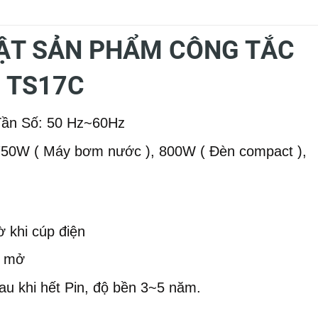
ẬT SẢN PHẨM CÔNG TẮC
 TS17C
Tần Số: 50 Hz~60Hz
750W ( Máy bơm nước ), 800W ( Đèn compact ),
ờ khi cúp điện
/ mở
sau khi hết Pin, độ bền 3~5 năm.