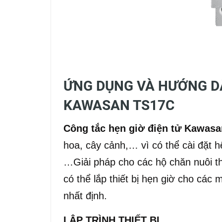
ỨNG DỤNG VÀ HƯỚNG D
KAWASAN TS17C
Công tắc hẹn giờ điện tử Kawas
hoa, cây cảnh,… vì có thể cài đặt hệ
…Giải pháp cho các hộ chăn nuôi th
có thể lắp thiết bị hẹn giờ cho cá
nhất định.
LẬP TRÌNH THIẾT BỊ