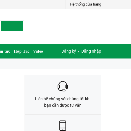
Hệ thống cửa hàng
LIÊN HỆ ĐẶT HÀNG
035.697.6997 hoặc 035.609.6997
Đăng ký
/
Đăng nhập
in tức
Hợp Tác
Video
Liên hệ chúng với chúng tôi khi
bạn cần được tư vấn