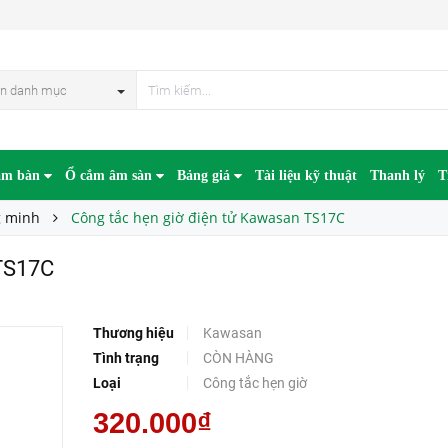
n danh mục
âm bàn
Ổ cắm âm sàn
Bảng giá
Tài liệu kỹ thuật
Thanh lý
T
g minh
Công tắc hẹn giờ điện tử Kawasan TS17C
 TS17C
Thương hiệu
Kawasan
Tình trạng
CÒN HÀNG
Loại
Công tắc hẹn giờ
320.000₫