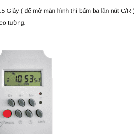
5 Giây ( để mở màn hình thì bấm ba lần nút C/R 
reo tường.