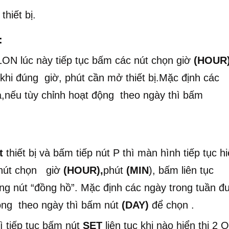
thiết bị.
:
1ON lúc này tiếp tục bấm các nút chọn giờ
(HOUR
khi đúng giờ, phút cần mở thiết bị.Mặc định các
ả,nếu tùy chỉnh hoạt động theo ngày thì bấm
t
thiết bị và bấm tiếp nút P thì màn hình tiếp tục h
c nút chọn giờ
(HOUR),
phút
(MIN
), bấm liên tục
ằng nút “đồng hồ”. Mặc định các ngày trong tuần đ
động theo ngày thì bấm nút
(DAY)
để chọn .
ì tiếp tục bấm nút
SET
liên tục khi nào hiển thị 2 