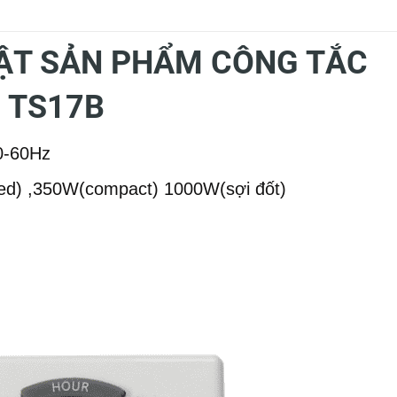
ẬT SẢN PHẨM CÔNG TẮC
 TS17B
0-60Hz
ed) ,350W(compact) 1000W(sợi đốt)