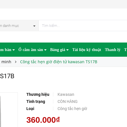
n danh mục
âm bàn
Ổ cắm âm sàn
Bảng giá
Tài liệu kỹ thuật
Thanh lý
T
g minh
Công tắc hẹn giờ điện tử kawasan TS17B
TS17B
Thương hiệu
Kawasan
Tình trạng
CÒN HÀNG
Loại
Công tắc hẹn giờ
360.000₫