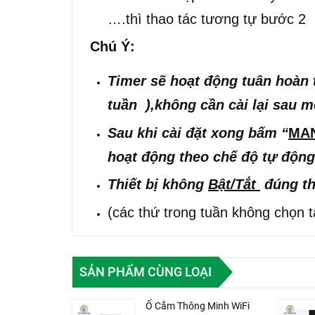
….thì thao tác tương tự bước 2
Chú Ý:
Timer sẽ hoạt động tuân hoàn 
tuần ),không cần cài lại sau 
Sau khi cài đặt xong bấm “
MA
hoạt động theo chế độ tự động
Thiết bị không
Bật/Tắt
đúng the
(các thứ trong tuần không chọn t
SẢN PHẨM CÙNG LOẠI
Ổ Cắm Thông Minh WiFi