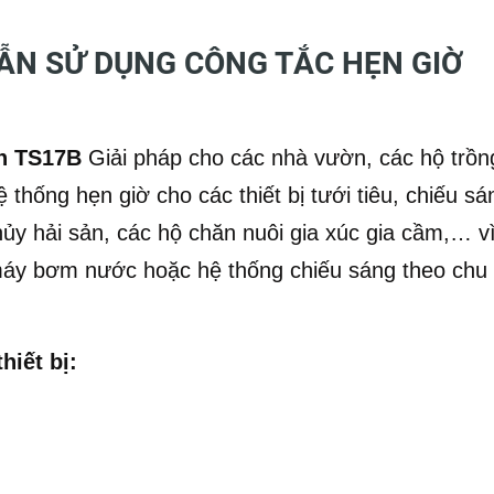
ẪN SỬ DỤNG CÔNG TẮC HẸN GIỜ
an TS17B
Giải pháp cho các nhà vườn, các hộ trồn
 thống hẹn giờ cho các thiết bị tưới tiêu, chiếu sá
ủy hải sản, các hộ chăn nuôi gia xúc gia cầm,… v
c máy bơm nước hoặc hệ thống chiếu sáng theo chu
hiết bị: