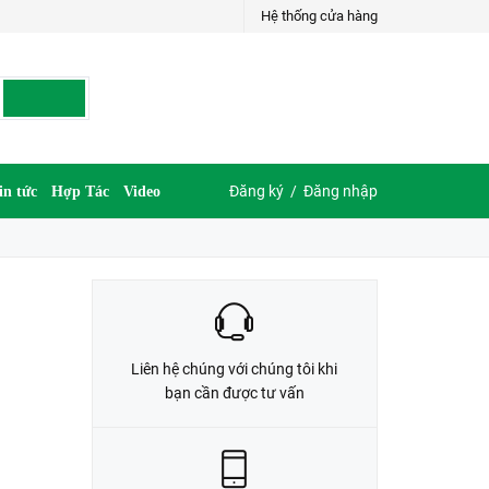
Hệ thống cửa hàng
LIÊN HỆ ĐẶT HÀNG
035.697.6997 hoặc 035.609.6997
Đăng ký
/
Đăng nhập
in tức
Hợp Tác
Video
Liên hệ chúng với chúng tôi khi
bạn cần được tư vấn