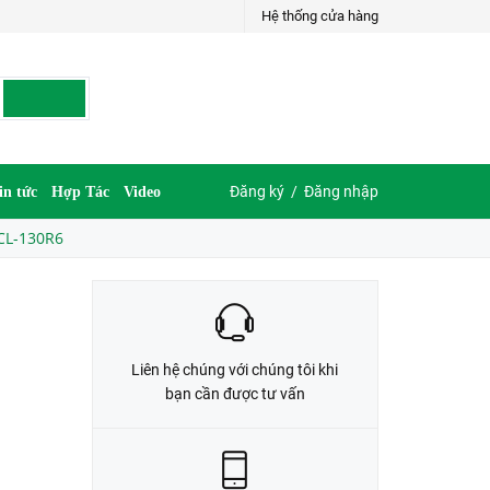
Hệ thống cửa hàng
LIÊN HỆ ĐẶT HÀNG
035.697.6997 hoặc 035.609.6997
Đăng ký
/
Đăng nhập
in tức
Hợp Tác
Video
FCL-130R6
Liên hệ chúng với chúng tôi khi
bạn cần được tư vấn