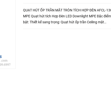
QUẠT HÚT ỐP TRẦN MẶT TRÒN TÍCH HỢP ĐÈN AFCL-13
MPE Quạt hút tích Hợp Đèn LED Downlight MPE Đặc điểm nổi
bật: Thiết kế sang trọng: Quạt hút ốp trần Ceiling mặt
tròn AFCL-130R6 mang đến vẻ đẹp hiện đại cho không gi
sống c...