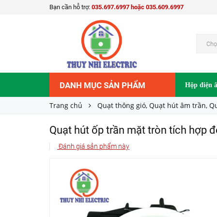
Bạn cần hỗ trợ:
035.697.6997 hoặc 035.609.6997
Quạt hút ốp trần mặt tròn tích hợp đèn AFCL
675.075₫
Giá bán:
Chọ
DANH MỤC SẢN PHẨM
Hộp điện 
Trang chủ
Quạt thông gió, Quạt hút âm trần, Qu
Quạt hút ốp trần mặt tròn tích hợp
Đánh giá sản phẩm này