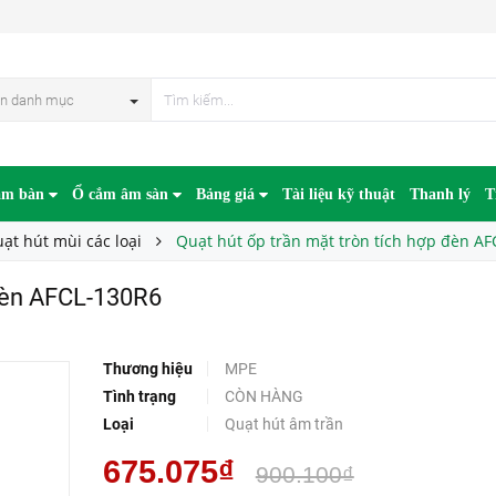
-130R6
n danh mục
âm bàn
Ổ cắm âm sàn
Bảng giá
Tài liệu kỹ thuật
Thanh lý
T
ạt hút mùi các loại
Quạt hút ốp trần mặt tròn tích hợp đèn A
 đèn AFCL-130R6
Thương hiệu
MPE
Tình trạng
CÒN HÀNG
Loại
Quạt hút âm trần
675.075₫
900.100₫