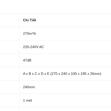
Chi Tiết
270m³/h
220-240V AC
47dB
A x B x C x D x E (270 x 240 x 100 x 195 x 26mm)
240mm
1 mét