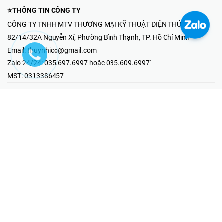
⭐THÔNG TIN CÔNG TY
CÔNG TY TNHH MTV THƯƠNG MẠI KỸ THUẬT ĐIỆN THÚY NHI
82/14/32A Nguyễn Xí, Phường Bình Thạnh, TP. Hồ Chí Minh
Email:
thuynhico@gmail.com
Zalo 24/24:
035.697.6997 hoặc 035.609.6997'
MST:
0313386457
⭐HOTLINE PHẢN ÁNH KHIẾU NẠI
Mr Hải : 097.867.6997
⭐GIAN HÀNG ONLINE
Fanpage - Thúy Nhi Electric
Youtube - Thúy Nhi Electric
Gian Hàng Shopee
Tiktok