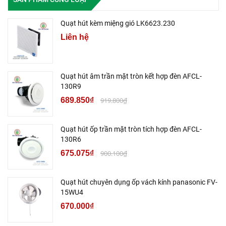
Quạt hút kèm miệng gió LK6623.230
Liên hệ
Quạt hút âm trần mặt tròn kết hợp đèn AFCL-
130R9
689.850₫
919.800₫
Quạt hút ốp trần mặt tròn tích hợp đèn AFCL-
130R6
675.075₫
900.100₫
Quạt hút chuyên dụng ốp vách kính panasonic FV-
15WU4
670.000₫