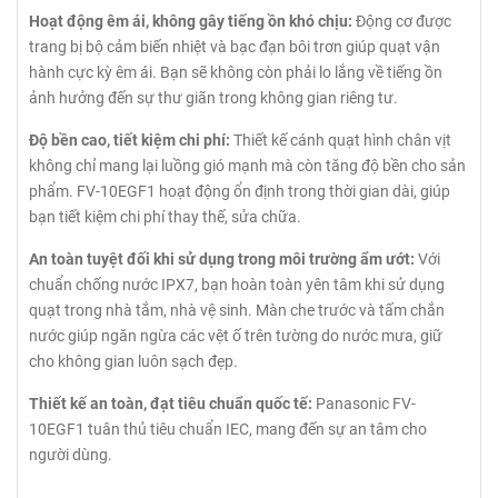
Hoạt động êm ái, không gây tiếng ồn khó chịu:
Động cơ được
trang bị bộ cảm biến nhiệt và bạc đạn bôi trơn giúp quạt vận
hành cực kỳ êm ái. Bạn sẽ không còn phải lo lắng về tiếng ồn
ảnh hưởng đến sự thư giãn trong không gian riêng tư.
Độ bền cao, tiết kiệm chi phí:
Thiết kế cánh quạt hình chân vịt
không chỉ mang lại luồng gió mạnh mà còn tăng độ bền cho sản
phẩm. FV-10EGF1 hoạt động ổn định trong thời gian dài, giúp
bạn tiết kiệm chi phí thay thế, sửa chữa.
An toàn tuyệt đối khi sử dụng trong môi trường ẩm ướt:
Với
chuẩn chống nước IPX7, bạn hoàn toàn yên tâm khi sử dụng
quạt trong nhà tắm, nhà vệ sinh. Màn che trước và tấm chắn
nước giúp ngăn ngừa các vệt ố trên tường do nước mưa, giữ
cho không gian luôn sạch đẹp.
Thiết kế an toàn, đạt tiêu chuẩn quốc tế:
Panasonic FV-
10EGF1 tuân thủ tiêu chuẩn IEC, mang đến sự an tâm cho
người dùng.