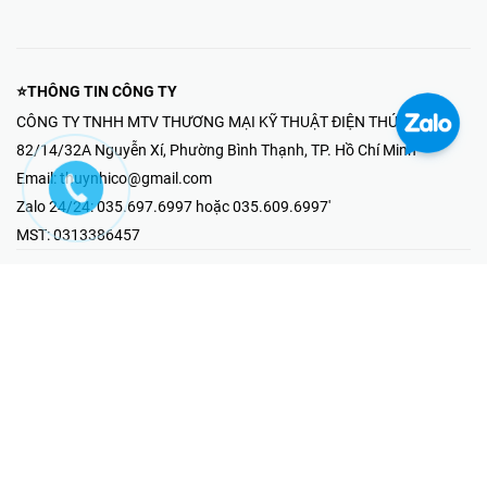
⭐THÔNG TIN CÔNG TY
CÔNG TY TNHH MTV THƯƠNG MẠI KỸ THUẬT ĐIỆN THÚY NHI
82/14/32A Nguyễn Xí, Phường Bình Thạnh, TP. Hồ Chí Minh
Email:
thuynhico@gmail.com
Zalo 24/24:
035.697.6997 hoặc 035.609.6997'
MST:
0313386457
⭐HOTLINE PHẢN ÁNH KHIẾU NẠI
Mr Hải : 097.867.6997
⭐GIAN HÀNG ONLINE
Fanpage - Thúy Nhi Electric
Youtube - Thúy Nhi Electric
Gian Hàng Shopee