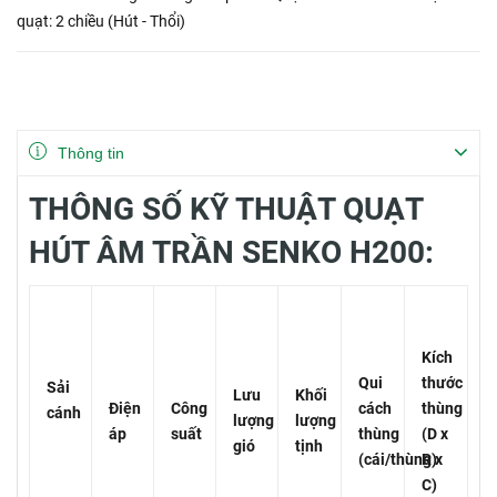
quạt: 2 chiều (Hút - Thổi)
Thông tin
THÔNG SỐ KỸ THUẬT QUẠT
HÚT ÂM TRẦN SENKO H200:
Kích
Qui
thước
Sải
Lưu
Khối
Điện
Công
cách
thùng
cánh
lượng
lượng
áp
suất
thùng
(D x
gió
tịnh
(cái/thùng)
R x
C)