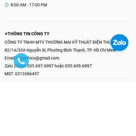
8:00 AM - 17:00 PM
⭐THÔNG TIN CÔNG TY
CÔNG TY TNHH MTV THƯƠNG MẠI KỸ THUẬT ĐIỆN THÚY NHI
82/14/32A Nguyễn Xí, Phường Bình Thạnh, TP. Hồ Chí Minh
Email:
thuynhico@gmail.com
Zalo 24/24:
035.697.6997 hoặc 035.609.6997'
MST:
0313386457
⭐HOTLINE PHẢN ÁNH KHIẾU NẠI
Mr Hải : 097.867.6997
⭐GIAN HÀNG ONLINE
Fanpage - Thúy Nhi Electric
Youtube - Thúy Nhi Electric