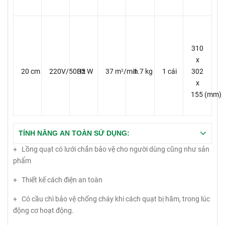
310
x
20 cm
220V/50Hz
35 W
37 m
/min
1.7 kg
1 cái
302
3
x
155 (mm)
TÍNH NĂNG AN TOÀN SỬ DỤNG:
+ Lồng quạt có lưới chắn bảo vệ cho người dùng cũng như sản
phẩm
+ Thiết kế cách điện an toàn
+ Có cầu chì bảo vệ chống cháy khi cách quạt bị hãm, trong lúc
động cơ hoạt động.