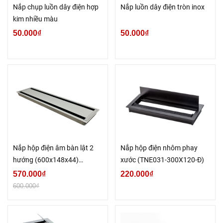
Nắp chụp luồn dây điện hợp
Nắp luồn dây điện tròn inox
kim nhiều màu
50.000₫
50.000₫
Nắp hộp điện âm bàn lật 2
Nắp hộp điện nhôm phay
hướng (600x148x44)
xước (TNE031-300X120-Đ)
TNE07-600x148-X
570.000₫
220.000₫
600.000₫