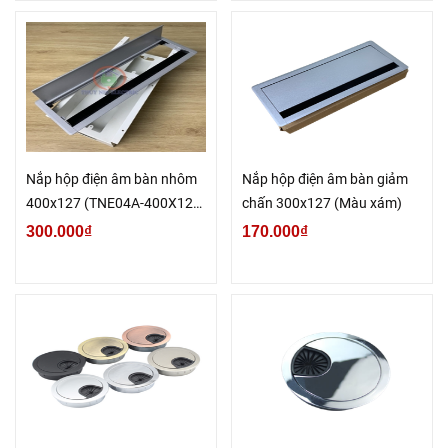
Nắp hộp điện âm bàn nhôm
Nắp hộp điện âm bàn giảm
400x127 (TNE04A-400X127-
chấn 300x127 (Màu xám)
X)
300.000₫
170.000₫