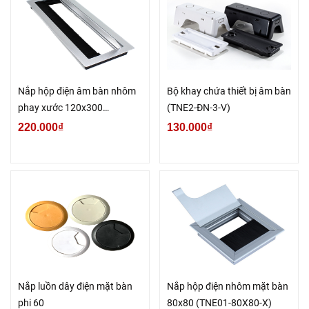
Nắp hộp điện âm bàn nhôm
Bộ khay chứa thiết bị âm bàn
phay xước 120x300
(TNE2-ĐN-3-V)
(TNE031-300X120-X)
220.000₫
130.000₫
Nắp luồn dây điện mặt bàn
Nắp hộp điện nhôm mặt bàn
phi 60
80x80 (TNE01-80X80-X)