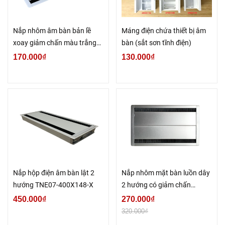
Nắp nhôm âm bàn bản lề
Máng điện chứa thiết bị âm
xoay giảm chấn màu trắng
bàn (sắt sơn tĩnh điện)
(TNE01-300X128-T)
170.000₫
130.000₫
Nắp hộp điện âm bàn lật 2
Nắp nhôm mặt bàn luồn dây
hướng TNE07-400X148-X
2 hướng có giảm chấn
300x220 (nắp đôi)
450.000₫
270.000₫
320.000₫