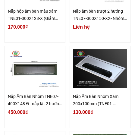
Nắp hộp âm bàn màu xám
Nắp âm bàn trượt 2 hướng
TNE01-300X128-X (Giảm
TNE07-300X150-XX- Nhôm
chấn)
xước
170.000₫
Liên hệ
Nắp Âm Bàn Nhôm TNE07-
Nắp Âm Bàn Nhôm Xám
400X148-Đ - nắp lật 2 hướng
200x100mm (TNE01-
màu đen
200X100-X)
450.000₫
130.000₫