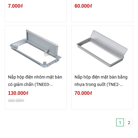
7.000₫
60.000₫
Nắp hộp điện nhôm mặt bàn
Nắp hộp điện mặt bàn bằng
có giảm chấn (TNE03-
nhựa trong suốt (TNE2-
300X128-X)
SL003)
130.000₫
70.000₫
160.000₫
1
2