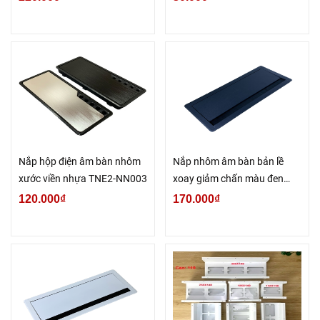
Nắp hộp điện âm bàn nhôm
Nắp nhôm âm bàn bản lề
xước viền nhựa TNE2-NN003
xoay giảm chấn màu đen
(TNE01-300X128-Đ)
120.000₫
170.000₫