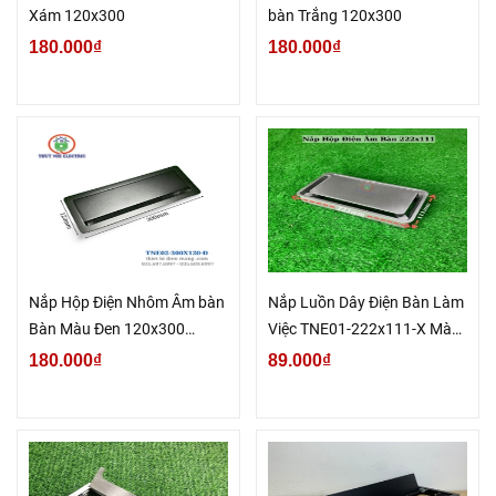
Xám 120x300
bàn Trắng 120x300
180.000₫
180.000₫
Nắp Hộp Điện Nhôm Âm bàn
Nắp Luồn Dây Điện Bàn Làm
Bàn Màu Đen 120x300
Việc TNE01-222x111-X Màu
(TNE02-300X120-Đ)
Xám
180.000₫
89.000₫