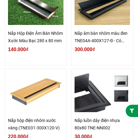
Nắp Hộp Điện Âm Bàn Nhôm
Nắp âm bàn nhôm màu đen
Xước Màu Bạc 280 x 80 mm
TNE04A-400X127-Đ - Có
giảm chấn
140.000₫
300.000₫
Nắp hộp điện nhôm xước
Nắp luồn dây điện nhựa
vàng (TNE031-300X120-V)
80x80 TNE-NN002
220.000₫
30.000₫