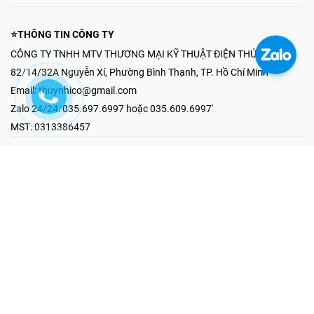
⭐THÔNG TIN CÔNG TY
CÔNG TY TNHH MTV THƯƠNG MẠI KỸ THUẬT ĐIỆN THÚY NHI
82/14/32A Nguyễn Xí, Phường Bình Thạnh, TP. Hồ Chí Minh
Email:
thuynhico@gmail.com
Zalo 24/24:
035.697.6997 hoặc 035.609.6997'
MST:
0313386457
⭐HOTLINE PHẢN ÁNH KHIẾU NẠI
Mr Hải : 097.867.6997
⭐GIAN HÀNG ONLINE
Fanpage - Thúy Nhi Electric
Youtube - Thúy Nhi Electric
Gian Hàng Shopee
Tiktok