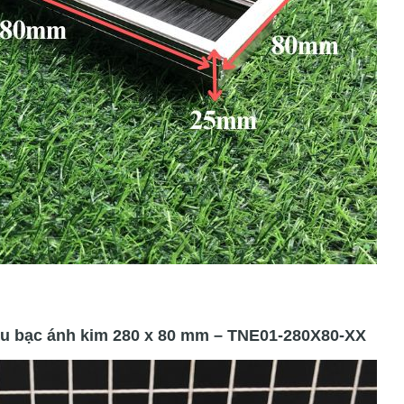
 bạc ánh kim 280 x 80 mm – TNE01-280X80-XX