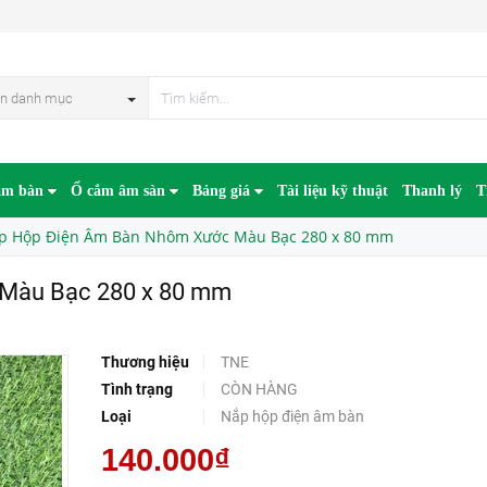
80 x 80 mm
n danh mục
âm bàn
Ổ cắm âm sàn
Bảng giá
Tài liệu kỹ thuật
Thanh lý
T
p Hộp Điện Âm Bàn Nhôm Xước Màu Bạc 280 x 80 mm
Màu Bạc 280 x 80 mm
Thương hiệu
TNE
Tình trạng
CÒN HÀNG
Loại
Nắp hộp điện âm bàn
140.000₫