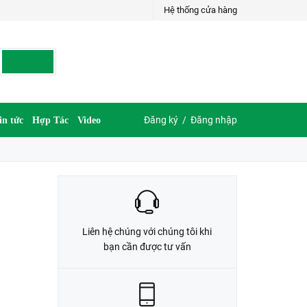
Hệ thống cửa hàng
LIÊN HỆ ĐẶT HÀNG
035.697.6997 hoặc 035.609.6997
Đăng ký
/
Đăng nhập
in tức
Hợp Tác
Video
Liên hệ chúng với chúng tôi khi
bạn cần được tư vấn