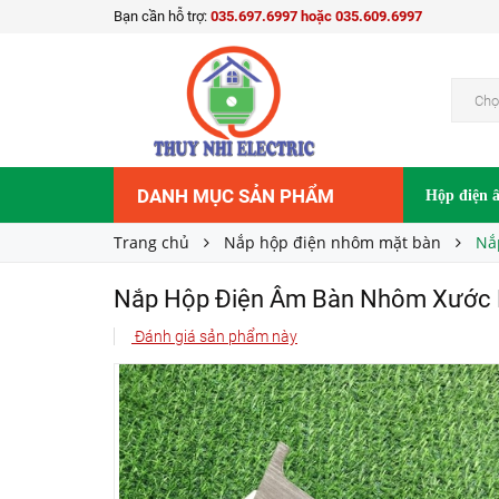
Bạn cần hỗ trợ:
035.697.6997 hoặc 035.609.6997
Nắp Hộp Điện Âm Bàn Nhôm Xước Màu Bạc 2
140.000₫
Giá bán:
Chọ
DANH MỤC SẢN PHẨM
Hộp điện 
Trang chủ
Nắp hộp điện nhôm mặt bàn
Nắ
Nắp Hộp Điện Âm Bàn Nhôm Xước 
Đánh giá sản phẩm này