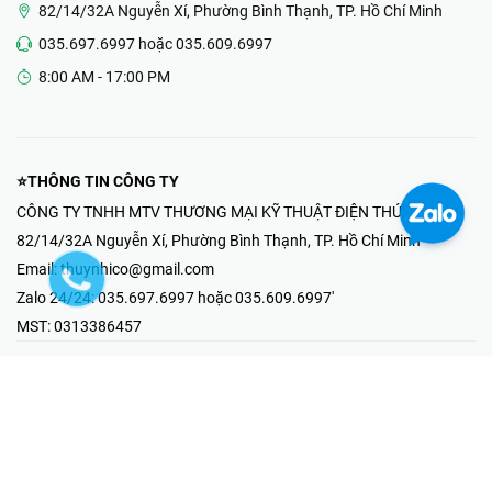
82/14/32A Nguyễn Xí, Phường Bình Thạnh, TP. Hồ Chí Minh
035.697.6997 hoặc 035.609.6997
8:00 AM - 17:00 PM
⭐THÔNG TIN CÔNG TY
CÔNG TY TNHH MTV THƯƠNG MẠI KỸ THUẬT ĐIỆN THÚY NHI
82/14/32A Nguyễn Xí, Phường Bình Thạnh, TP. Hồ Chí Minh
Email:
thuynhico@gmail.com
Zalo 24/24:
035.697.6997 hoặc 035.609.6997'
MST:
0313386457
⭐HOTLINE PHẢN ÁNH KHIẾU NẠI
Mr Hải : 097.867.6997
⭐GIAN HÀNG ONLINE