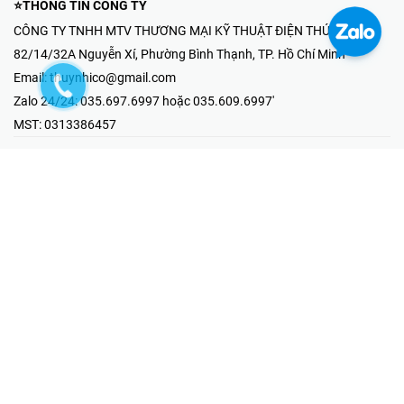
⭐THÔNG TIN CÔNG TY
CÔNG TY TNHH MTV THƯƠNG MẠI KỸ THUẬT ĐIỆN THÚY NHI
82/14/32A Nguyễn Xí, Phường Bình Thạnh, TP. Hồ Chí Minh
Email:
thuynhico@gmail.com
Zalo 24/24:
035.697.6997 hoặc 035.609.6997'
MST:
0313386457
⭐HOTLINE PHẢN ÁNH KHIẾU NẠI
Mr Hải : 097.867.6997
⭐GIAN HÀNG ONLINE
Fanpage - Thúy Nhi Electric
Youtube - Thúy Nhi Electric
Gian Hàng Shopee
Tiktok
@2019 - Bản quyền thuộc về Công ty TNHH MTV Thương Mại Kỹ