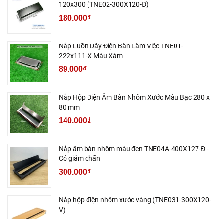
120x300 (TNE02-300X120-Đ)
180.000₫
Nắp Luồn Dây Điện Bàn Làm Việc TNE01-
222x111-X Màu Xám
89.000₫
Nắp Hộp Điện Âm Bàn Nhôm Xước Màu Bạc 280 x
80 mm
140.000₫
Nắp âm bàn nhôm màu đen TNE04A-400X127-Đ -
Có giảm chấn
300.000₫
Nắp hộp điện nhôm xước vàng (TNE031-300X120-
V)