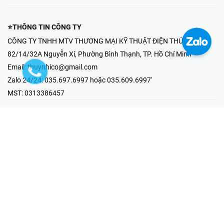
⭐THÔNG TIN CÔNG TY
CÔNG TY TNHH MTV THƯƠNG MẠI KỸ THUẬT ĐIỆN THÚY NHI
82/14/32A Nguyễn Xí, Phường Bình Thạnh, TP. Hồ Chí Minh
Email:
thuynhico@gmail.com
Zalo 24/24:
035.697.6997 hoặc 035.609.6997'
MST:
0313386457
⭐HOTLINE PHẢN ÁNH KHIẾU NẠI
Mr Hải : 097.867.6997
⭐GIAN HÀNG ONLINE
Fanpage - Thúy Nhi Electric
Youtube - Thúy Nhi Electric
Gian Hàng Shopee
Tiktok