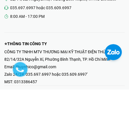
035.697.6997 hoặc 035.609.6997
8:00 AM - 17:00 PM
⭐THÔNG TIN CÔNG TY
CÔNG TY TNHH MTV THƯƠNG MẠI KỸ THUẬT ĐIỆN THÚY NHI
82/14/32A Nguyễn Xí, Phường Bình Thạnh, TP. Hồ Chí Minh
Email:
thuynhico@gmail.com
Zalo 24/24:
035.697.6997 hoặc 035.609.6997'
MST:
0313386457
⭐HOTLINE PHẢN ÁNH KHIẾU NẠI
Mr Hải : 097.867.6997
⭐GIAN HÀNG ONLINE
Fanpage - Thúy Nhi Electric