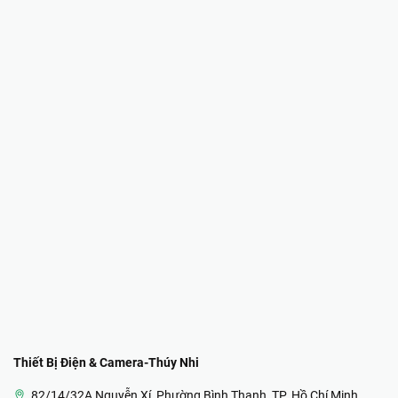
Thiết Bị Điện & Camera-Thúy Nhi
82/14/32A Nguyễn Xí, Phường Bình Thạnh, TP. Hồ Chí Minh