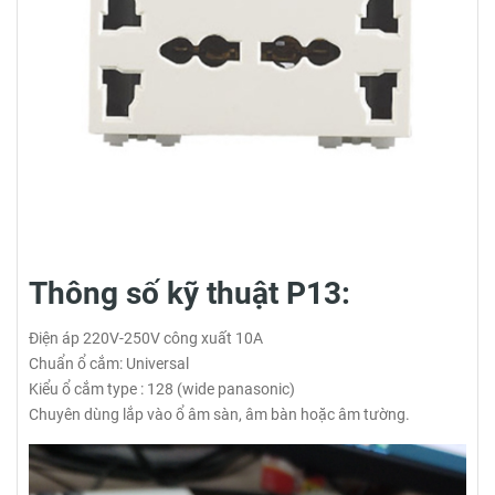
Thông số kỹ thuật P13:
Điện áp 220V-250V công xuất 10A
Chuẩn ổ cắm: Universal
Kiểu ổ cắm type : 128 (wide panasonic)
Chuyên dùng lắp vào ổ âm sàn, âm bàn hoặc âm tường.