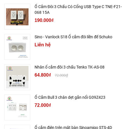
Ổ Cắm Đôi 3 Chấu Có Cổng USB Type C TNE-F21-
068 15A
190.000₫
Sino - Vanlock S18 Ổ cắm đôi liền đế Schuko
Liên hệ
Nhân ổ cắm đôi 3 chấu Tenko TK-AS-08
64.800₫
72.000₫
Ổ Cắm Bull 3 chân dẹt gắn nổi G09Z423
72.000₫
Ổ cắm điện trên mặt bàn Sinoamigo STS-4D