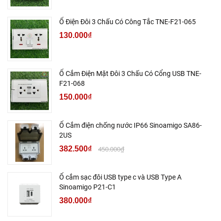
Ổ Điện Đôi 3 Chấu Có Công Tắc TNE-F21-065
130.000₫
Ổ Cắm Điện Mặt Đôi 3 Chấu Có Cổng USB TNE-
F21-068
150.000₫
Ổ Cắm điện chống nước IP66 Sinoamigo SA86-
2US
382.500₫
450.000₫
Ổ cắm sạc đôi USB type c và USB Type A
Sinoamigo P21-C1
380.000₫