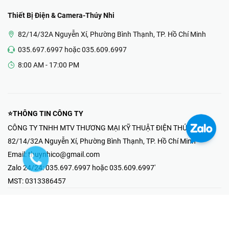
Thiết Bị Điện & Camera-Thúy Nhi
82/14/32A Nguyễn Xí, Phường Bình Thạnh, TP. Hồ Chí Minh
035.697.6997 hoặc 035.609.6997
8:00 AM - 17:00 PM
⭐THÔNG TIN CÔNG TY
CÔNG TY TNHH MTV THƯƠNG MẠI KỸ THUẬT ĐIỆN THÚY NHI
82/14/32A Nguyễn Xí, Phường Bình Thạnh, TP. Hồ Chí Minh
Email:
thuynhico@gmail.com
Zalo 24/24:
035.697.6997 hoặc 035.609.6997'
MST:
0313386457
⭐HOTLINE PHẢN ÁNH KHIẾU NẠI
Mr Hải : 097.867.6997