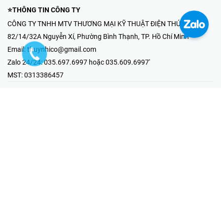
⭐THÔNG TIN CÔNG TY
CÔNG TY TNHH MTV THƯƠNG MẠI KỸ THUẬT ĐIỆN THÚY NHI
82/14/32A Nguyễn Xí, Phường Bình Thạnh, TP. Hồ Chí Minh
Email:
thuynhico@gmail.com
Zalo 24/24:
035.697.6997 hoặc 035.609.6997'
MST:
0313386457
⭐HOTLINE PHẢN ÁNH KHIẾU NẠI
Mr Hải : 097.867.6997
⭐GIAN HÀNG ONLINE
Fanpage - Thúy Nhi Electric
Youtube - Thúy Nhi Electric
Gian Hàng Shopee
Tiktok