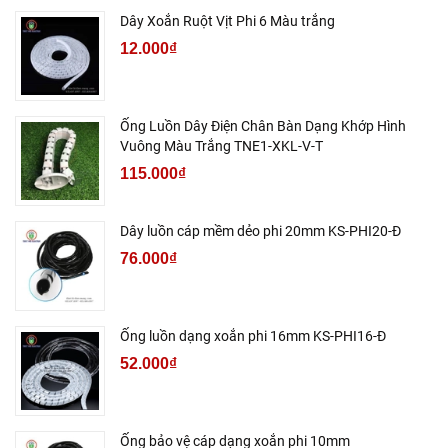
Dây Xoắn Ruột Vịt Phi 6 Màu trắng
12.000₫
Ống Luồn Dây Điện Chân Bàn Dạng Khớp Hình
Vuông Màu Trắng TNE1-XKL-V-T
115.000₫
Dây luồn cáp mềm dẻo phi 20mm KS-PHI20-Đ
76.000₫
Ống luồn dạng xoắn phi 16mm KS-PHI16-Đ
52.000₫
Ống bảo vệ cáp dạng xoắn phi 10mm