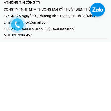
⭐THÔNG TIN CÔNG TY
CÔNG TY TNHH MTV THƯƠNG MẠI KỸ THUẬT ĐIỆN THÚY NHI
82/14/32A Nguyễn Xí, Phường Bình Thạnh, TP. Hồ Chí Minh
Email:
thuynhico@gmail.com
Zalo 24/24:
035.697.6997 hoặc 035.609.6997'
MST:
0313386457
⭐HOTLINE PHẢN ÁNH KHIẾU NẠI
Mr Hải : 097.867.6997
⭐GIAN HÀNG ONLINE
Fanpage - Thúy Nhi Electric
Youtube - Thúy Nhi Electric
Gian Hàng Shopee
Tiktok