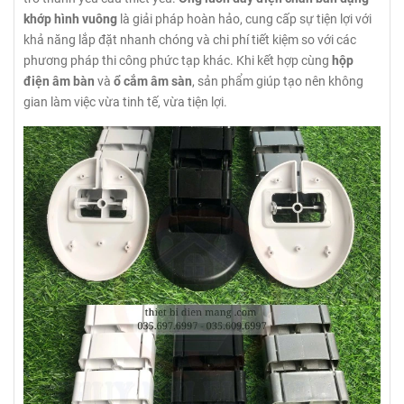
khớp hình vuông
là giải pháp hoàn hảo, cung cấp sự tiện lợi với
khả năng lắp đặt nhanh chóng và chi phí tiết kiệm so với các
phương pháp thi công phức tạp khác. Khi kết hợp cùng
hộp
điện âm bàn
và
ổ cắm âm sàn
, sản phẩm giúp tạo nên không
gian làm việc vừa tinh tế, vừa tiện lợi.