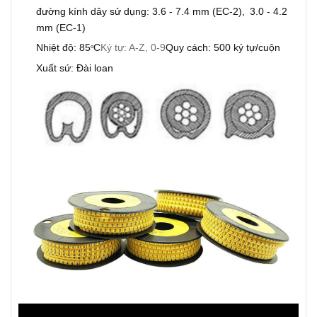
đường kính dây sử dụng: 3.6 - 7.4 mm (EC-2),
3.0 - 4.2
mm (EC-1)
Nhiệt độ: 85
C
Ký tự: A-Z, 0-9
Quy cách: 500 ký tự/cuộn
o
Xuất sứ: Đài loan