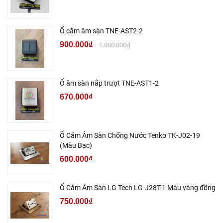
Ổ cắm âm sàn TNE-AST2-2
900.000₫
1.000.000₫
Ổ âm sàn nắp trượt TNE-AST1-2
670.000₫
Ổ Cắm Âm Sàn Chống Nước Tenko TK-J02-19
(Màu Bạc)
600.000₫
Ổ Cắm Âm Sàn LG Tech LG-J28T-1 Màu vàng đồng
750.000₫