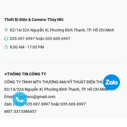
Thiết Bị Điện & Camera-Thúy Nhi
82/14/32A Nguyễn Xí, Phường Bình Thạnh, TP. Hồ Chí Minh
035.697.6997 hoặc 035.609.6997
8:00 AM - 17:00 PM
⭐THÔNG TIN CÔNG TY
CÔNG TY TNHH MTV THƯƠNG MẠI KỸ THUẬT ĐIỆN THÚY NHI
82/14/32A Nguyễn Xí, Phường Bình Thạnh, TP. Hồ Chí Minh
Email:
thuynhico@gmail.com
Zalo 24/24:
035.697.6997 hoặc 035.609.6997'
MST:
0313386457
⭐HOTLINE PHẢN ÁNH KHIẾU NẠI