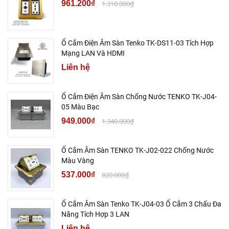
961.200₫
1.310.000₫
Ổ Cắm Điện Âm Sàn Tenko TK-DS11-03 Tích Hợp
Mạng LAN Và HDMI
Liên hệ
Ổ Cắm Điện Âm Sàn Chống Nước TENKO TK-J04-
05 Màu Bạc
949.000₫
1.340.000₫
Ổ Cắm Âm Sàn TENKO TK-J02-022 Chống Nước
Màu Vàng
537.000₫
820.000₫
Ổ Cắm Âm Sàn Tenko TK-J04-03 Ổ Cắm 3 Chấu Đa
Năng Tích Hợp 3 LAN
Liên hệ