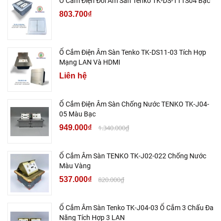
Ổ Cắm Điện Đôi Âm Sàn Tenko TK-DS-111S04 Bạc
803.700₫
Ổ Cắm Điện Âm Sàn Tenko TK-DS11-03 Tích Hợp
Mạng LAN Và HDMI
Liên hệ
Ổ Cắm Điện Âm Sàn Chống Nước TENKO TK-J04-
05 Màu Bạc
949.000₫
1.340.000₫
Ổ Cắm Âm Sàn TENKO TK-J02-022 Chống Nước
Màu Vàng
537.000₫
820.000₫
Ổ Cắm Âm Sàn Tenko TK-J04-03 Ổ Cắm 3 Chấu Đa
Năng Tích Hợp 3 LAN