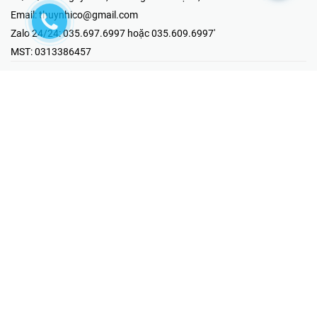
Email:
thuynhico@gmail.com
Zalo 24/24:
035.697.6997 hoặc 035.609.6997'
MST:
0313386457
⭐HOTLINE PHẢN ÁNH KHIẾU NẠI
Mr Hải : 097.867.6997
⭐GIAN HÀNG ONLINE
Fanpage - Thúy Nhi Electric
Youtube - Thúy Nhi Electric
Gian Hàng Shopee
Tiktok
@2019 - Bản quyền thuộc về Công ty TNHH MTV Thương Mại Kỹ
Thuật Điện Thúy Nhi
Cung cấp bởi
Sapo