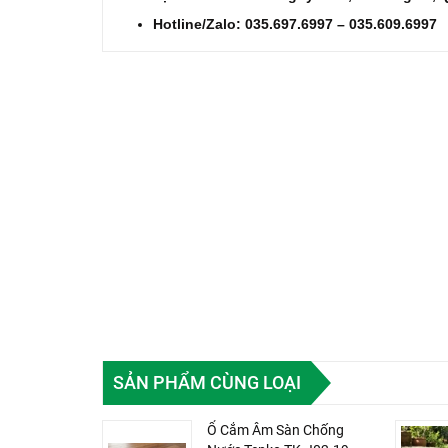
Hotline/Zalo:
035.697.6997 – 035.609.6997
SẢN PHẨM CÙNG LOẠI
Ổ Cắm Âm Sàn Chống