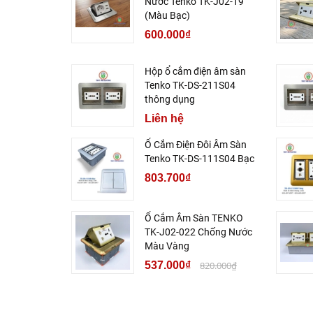
Nước Tenko TK-J02-19
(Màu Bạc)
600.000₫
Hộp ổ cắm điện âm sàn
Tenko TK-DS-211S04
thông dụng
Liên hệ
Ổ Cắm Điện Đôi Âm Sàn
Tenko TK-DS-111S04 Bạc
803.700₫
Ổ Cắm Âm Sàn TENKO
TK-J02-022 Chống Nước
Màu Vàng
537.000₫
820.000₫