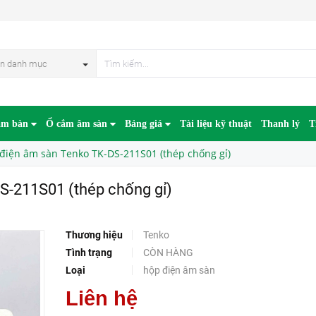
thép chống gỉ)
HẾT HÀN
n danh mục
âm bàn
Ổ cắm âm sàn
Bảng giá
Tài liệu kỹ thuật
Thanh lý
T
điện âm sàn Tenko TK-DS-211S01 (thép chống gỉ)
S-211S01 (thép chống gỉ)
Thương hiệu
Tenko
Tình trạng
CÒN HÀNG
Loại
hộp điện âm sàn
Liên hệ