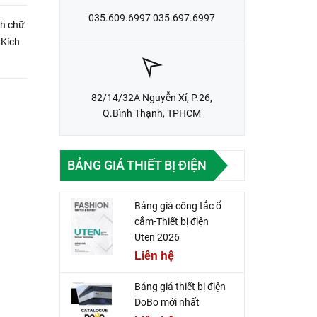
035.609.6997 035.697.6997
nh chữ
 Kích
82/14/32A Nguyễn Xí, P.26,
Q.Bình Thạnh, TPHCM
BẢNG GIÁ THIẾT BỊ ĐIỆN
Bảng giá công tắc ổ
cắm-Thiết bị điện
Uten 2026
Liên hệ
Bảng giá thiết bị điện
DoBo mới nhất