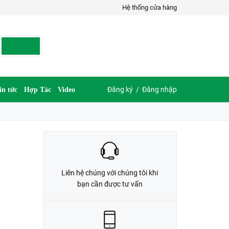
Hệ thống cửa hàng
LIÊN HỆ ĐẶT HÀNG
G
035.697.6997 hoặc 035.609.6997
Đăng ký
/
Đăng nhập
in tức
Hợp Tác
Video
Liên hệ chúng với chúng tôi khi
bạn cần được tư vấn