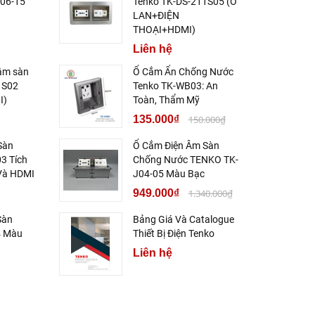
J06-15
Tenko TK-DS-211S05 (Ổ
LAN+ĐIỆN
THOẠI+HDMI)
Liên hệ
âm sàn
Ổ Cắm Ẩn Chống Nước
1S02
Tenko TK-WB03: An
I)
Toàn, Thẩm Mỹ
135.000₫
150.000₫
Sàn
Ổ Cắm Điện Âm Sàn
3 Tích
Chống Nước TENKO TK-
Và HDMI
J04-05 Màu Bạc
949.000₫
1.340.000₫
Sàn
Bảng Giá Và Catalogue
4 Màu
Thiết Bị Điện Tenko
Liên hệ