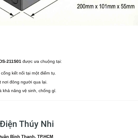
DS-211S01
được ưa chuộng tại:
cổng kết nối tại một điểm tụ.
t nơi đông người qua lại.
 khả năng vệ sinh, chống gỉ.
 Điện Thúy Nhi
 Quận Bình Thạnh, TP.HCM