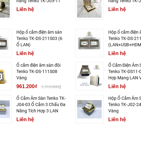
năng Tenko TK-J05-11
năng Tenko TK-
Liên hệ
Liên hệ
Hộp ổ cắm điện âm sàn
Hộp ổ cắm điện 
Tenko TK-DS-211S03 (6
Tenko TK-DS-21
Ổ LAN)
(LAN+USB+HDM
Liên hệ
Liên hệ
Ổ cắm điện âm sàn đôi
Ổ Cắm Điện Âm 
Tenko TK-DS-111S08
Tenko TK-DS11-0
Vàng
Hợp Mạng LAN 
961.200₫
1.310.000₫
Liên hệ
Ổ Cắm Âm Sàn Tenko TK-
Hộp Ổ Cắm Âm 
J04-03 Ổ Cắm 3 Chấu Đa
Tenko TK-J02-2
Năng Tích Hợp 3 LAN
Vàng
Liên hệ
Liên hệ