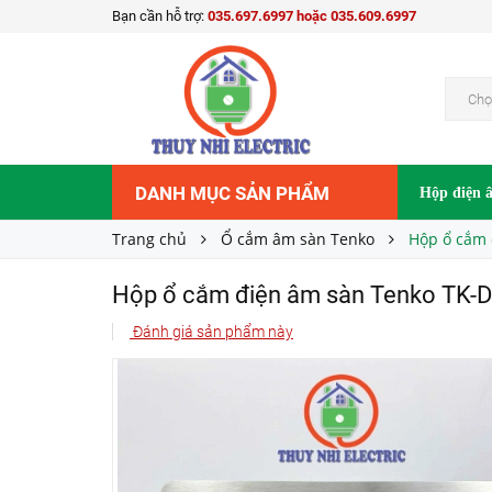
Bạn cần hỗ trợ:
035.697.6997 hoặc 035.609.6997
Hộp ổ cắm điện âm sàn Tenko TK-DS-211S01 (
Liên hệ
Giá bán:
Chọ
DANH MỤC SẢN PHẨM
Hộp điện 
Trang chủ
Ổ cắm âm sàn Tenko
Hộp ổ cắm 
Hộp ổ cắm điện âm sàn Tenko TK-D
Đánh giá sản phẩm này