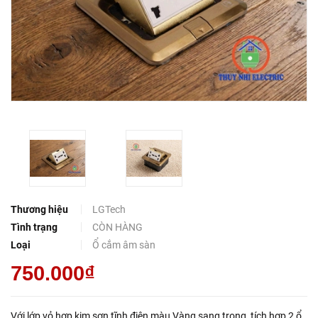
Thương hiệu
LGTech
Tình trạng
CÒN HÀNG
Loại
Ổ cắm âm sàn
750.000₫
Với lớp vỏ hợp kim sơn tĩnh điện màu Vàng sang trọng, tích hợp 2 ổ