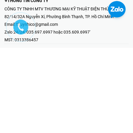
⭐THÔNG TIN CÔNG TY
CÔNG TY TNHH MTV THƯƠNG MẠI KỸ THUẬT ĐIỆN THÚY NHI
82/14/32A Nguyễn Xí, Phường Bình Thạnh, TP. Hồ Chí Minh
Email:
thuynhico@gmail.com
Zalo 24/24:
035.697.6997 hoặc 035.609.6997'
MST:
0313386457
⭐HOTLINE PHẢN ÁNH KHIẾU NẠI
Mr Hải : 097.867.6997
⭐GIAN HÀNG ONLINE
Fanpage - Thúy Nhi Electric
Youtube - Thúy Nhi Electric
Gian Hàng Shopee
Tiktok
@2019 - Bản quyền thuộc về Công ty TNHH MTV Thương Mại Kỹ