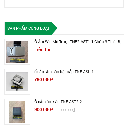
SẢN PHẨM CÙNG LOẠI
Ổ Âm Sàn Mở Trượt TNE2-AST1-1 Chứa 3 Thiết Bị
Liên hệ
ổ cắm âm sàn bật nắp TNE-ASL-1
790.000₫
Ổ cắm âm sàn TNE-AST2-2
900.000₫
1.000.000₫