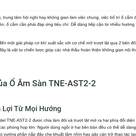
, trung tâm hội nghị hay không gian làm việc chung, việc bố trí ổ cắm 
iên, ổ cắm cần phải đáp ứng tiêu chí: Dễ dàng tiếp cận từ nhiều hướng
một giải pháp cơ khí xuất sắc với cơ chế mở trượt lật qua 2 bên đố
đây là vật tư chiến lược giúp các nhà thầu hoàn thiện không gian nội th
Của Ổ Âm Sàn TNE-AST2-2
n Lợi Từ Mọi Hướng
l TNE-AST2-2 được chia làm đôi và trượt lật mở ra hai phía đối diện
ng các phòng họp lớn: Người dùng ngồi ở hai bên bàn đều có thể dễ dàng
ị vướng phần nắp đậy che khuất tầm nhìn hay gây cản trở thao tác tay