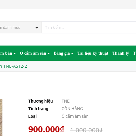
n danh mục
âm bàn
Ổ cắm âm sàn
Bảng giá
Tài liệu kỹ thuật
Thanh lý
T
n TNE-AST2-2
Thương hiệu
TNE
Tình trạng
CÒN HÀNG
Loại
Ổ cắm âm sàn
900.000₫
1.000.000₫