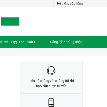
Hệ thống cửa hàng
LIÊN HỆ ĐẶT HÀNG
035.697.6997 hoặc 035.609.6997
Đăng ký
/
Đăng nhập
in tức
Hợp Tác
Video
Liên hệ chúng với chúng tôi khi
bạn cần được tư vấn