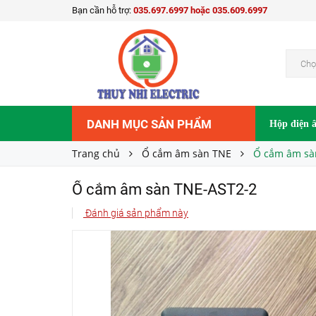
Bạn cần hỗ trợ:
035.697.6997 hoặc 035.609.6997
Ổ cắm âm sàn TNE-AST2-2
900.000₫
Giá bán:
Chọ
DANH MỤC SẢN PHẨM
Hộp điện 
Trang chủ
Ổ cắm âm sàn TNE
Ổ cắm âm sà
Ổ cắm âm sàn TNE-AST2-2
Đánh giá sản phẩm này