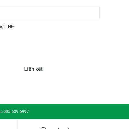
ượt TNE-
Liên kết
ặc 035.609.6997