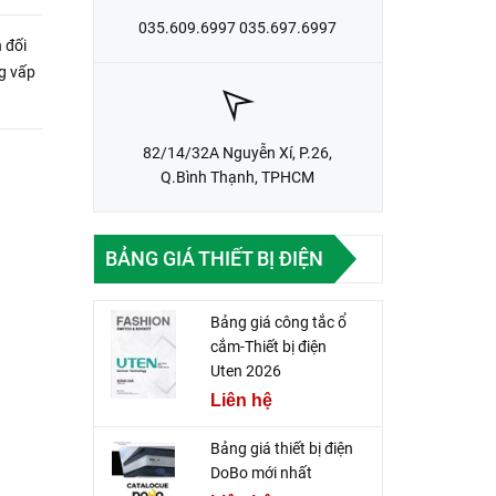
035.609.6997 035.697.6997
 đối
g vấp
82/14/32A Nguyễn Xí, P.26,
Q.Bình Thạnh, TPHCM
BẢNG GIÁ THIẾT BỊ ĐIỆN
Bảng giá công tắc ổ
cắm-Thiết bị điện
Uten 2026
Liên hệ
Bảng giá thiết bị điện
DoBo mới nhất