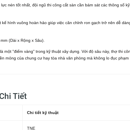
ực nén tốt nhất, đội ngũ thi công cắt sàn cần bám sát các thông số kỹ
t kế hình vuông hoàn hảo giúp việc căn chỉnh ron gạch trở nên dễ dàn
0 mm (Dài x Rộng x Sâu).
là một "điểm vàng" trong kỹ thuật xây dựng. Với độ sâu này, thợ thi cô
 nền mỏng của chung cư hay tòa nhà văn phòng mà không lo đục phạm
hi Tiết
Chi tiết kỹ thuật
TNE