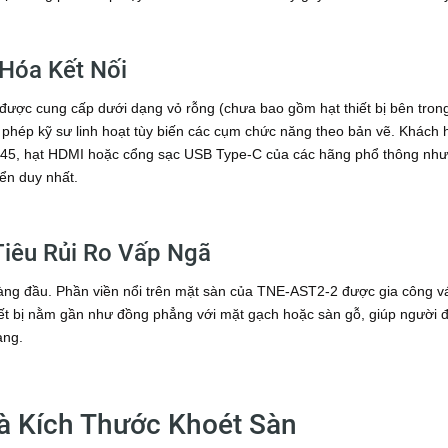
Hóa Kết Nối
ợc cung cấp dưới dạng vỏ rỗng (chưa bao gồm hạt thiết bị bên tron
cho phép kỹ sư linh hoạt tùy biến các cụm chức năng theo bản vẽ. Khách
RJ45, hạt HDMI hoặc cổng sạc USB Type-C của các hãng phổ thông như
ển duy nhất.
Tiêu Rủi Ro Vấp Ngã
hàng đầu. Phần viền nổi trên mặt sàn của TNE-AST2-2 được gia công v
iết bị nằm gần như đồng phẳng với mặt gạch hoặc sàn gỗ, giúp người đi
àng.
Và Kích Thước Khoét Sàn