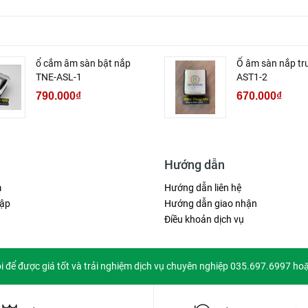
ổ cắm âm sàn bật nắp
Ổ âm sàn nắp tr
TNE-ASL-1
AST1-2
790.000₫
670.000₫
Hướng dẫn
m
Hướng dẫn liên hệ
ập
Hướng dẫn giao nhận
Điều khoản dịch vụ
ôi để được giá tốt và trải nghiệm dịch vụ chuyên nghiệp 035.697.6997 ho