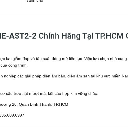
sảnh chờ
E-AST2-2
Chính Hãng Tại TP.HCM 
ược lực giẫm đạp và tần suất đóng mở liên tục. Việc lựa chọn nhà cung
 của công trình.
yên nghiệp các giải pháp điện âm bàn, điện âm sàn tại khu vực miền Na
 cấu trượt lật mượt mà, kết cấu hợp kim vững chắc.
Phường 26, Quận Bình Thạnh, TP.HCM
 035.609.6997