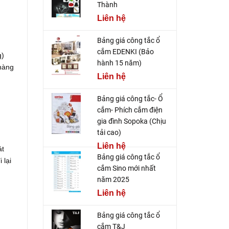
Thành
Liên hệ
Bảng giá công tắc ổ
cắm EDENKI (Bảo
g)
hành 15 năm)
 hàng
Liên hệ
Bảng giá công tắc- Ổ
cắm- Phích cắm điện
gia đình Sopoka (Chịu
tải cao)
Liên hệ
át
Bảng giá công tắc ổ
 lại
cắm Sino mới nhất
năm 2025
Liên hệ
Bảng giá công tắc ổ
cắm T&J