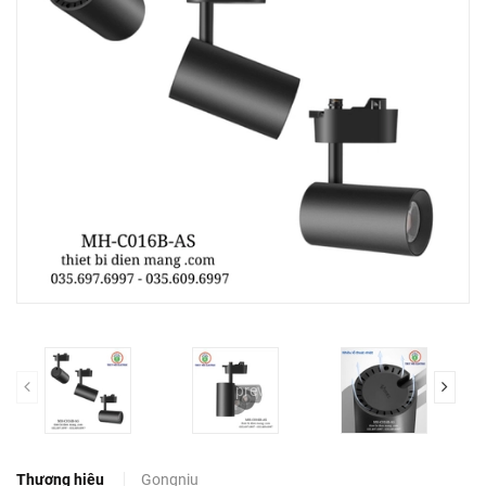
prev
Thương hiệu
Gongniu