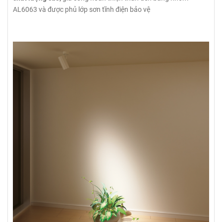
AL6063 và được phủ lớp sơn tĩnh điện bảo vệ