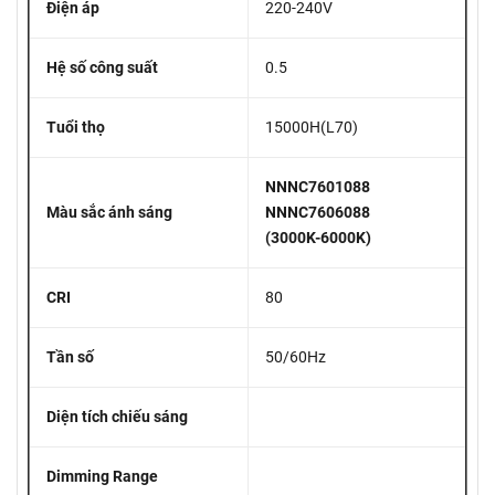
Điện áp
220-240V
Hệ số công suất
0.5
Tuổi thọ
15000H(L70)
NNNC7601088
Màu sắc ánh sáng
NNNC7606088
(3000K-6000K)
CRI
80
Tần số
50/60Hz
Diện tích chiếu sáng
Dimming Range