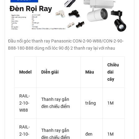
Đầu nối góc thanh ray Panasonic CON-2-90-W88/CON-2-90-
B88-180-B88 dùng nối lóc 90 độ 2 thanh ray lại với nhau
Chiều
Model
Diễn giải
Màu
dài
cây
RAIL-
Thanh ray gắn
2-10-
trắng
1M
đèn chiếu điểm
W88
RAIL-
Thanh ray gắn
2-10-
đen
1M
đèn chiếu điểm