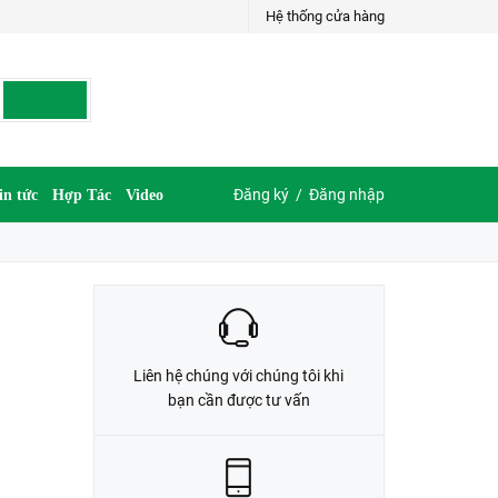
Hệ thống cửa hàng
LIÊN HỆ ĐẶT HÀNG
G
035.697.6997 hoặc 035.609.6997
Đăng ký
/
Đăng nhập
in tức
Hợp Tác
Video
Liên hệ chúng với chúng tôi khi
bạn cần được tư vấn