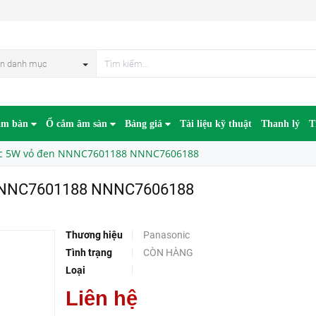
1188 NNNC7606188
HẾT HÀN
n danh mục
âm bàn
Ổ cắm âm sàn
Bảng giá
Tài liệu kỹ thuật
Thanh lý
T
nic 5W vỏ đen NNNC7601188 NNNC7606188
n NNNC7601188 NNNC7606188
Thương hiệu
Panasonic
Tình trạng
CÒN HÀNG
Loại
Liên hệ