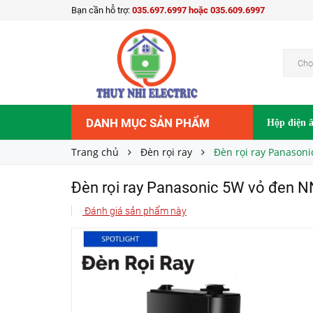
Bạn cần hỗ trợ:
035.697.6997 hoặc 035.609.6997
Đèn rọi ray Panasonic 5W vỏ đen NNNC760
Liên hệ
Giá bán:
Chọ
DANH MỤC SẢN PHẨM
Hộp điện 
Trang chủ
Đèn rọi ray
Đèn rọi ray Panaso
Đèn rọi ray Panasonic 5W vỏ đe
Đánh giá sản phẩm này