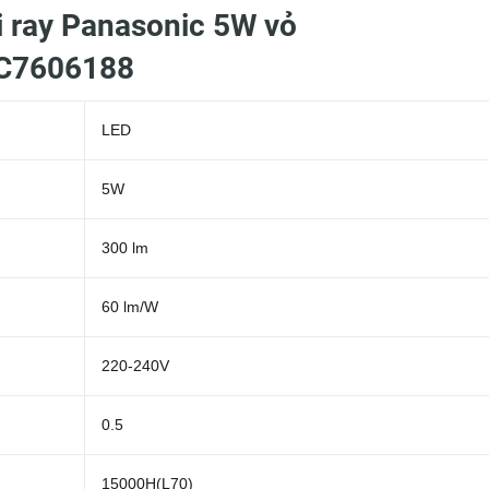
i ray Panasonic 5W vỏ
C7606188
LED
5W
300 lm
60 lm/W
220-240V
0.5
15000H(L70)