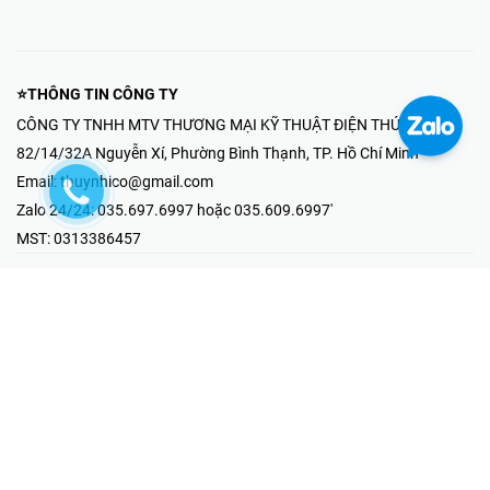
⭐THÔNG TIN CÔNG TY
CÔNG TY TNHH MTV THƯƠNG MẠI KỸ THUẬT ĐIỆN THÚY NHI
82/14/32A Nguyễn Xí, Phường Bình Thạnh, TP. Hồ Chí Minh
Email:
thuynhico@gmail.com
Zalo 24/24:
035.697.6997 hoặc 035.609.6997'
MST:
0313386457
⭐HOTLINE PHẢN ÁNH KHIẾU NẠI
Mr Hải : 097.867.6997
⭐GIAN HÀNG ONLINE
Fanpage - Thúy Nhi Electric
Youtube - Thúy Nhi Electric
Gian Hàng Shopee