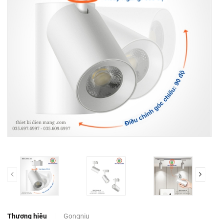
prev
Thương hiệu
Gongniu