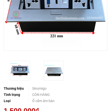
Thương hiệu
Sinomigo
Tình trạng
CÒN HÀNG
Loại
Ổ cắm âm bàn
1.500.000₫