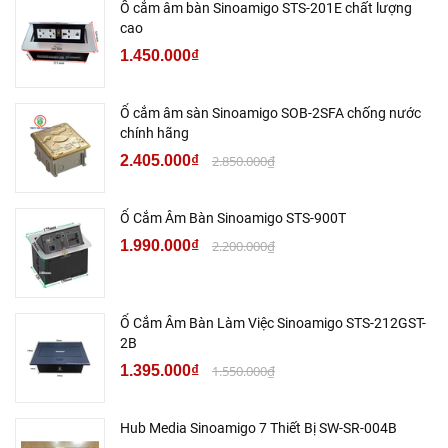
Ổ cắm âm bàn Sinoamigo STS-201E chất lượng
cao
1.450.000₫
Ổ cắm âm sàn Sinoamigo SOB-2SFA chống nước
chính hãng
2.405.000₫
2.850.000₫
Ổ Cắm Âm Bàn Sinoamigo STS-900T
1.990.000₫
2.200.000₫
Ổ Cắm Âm Bàn Làm Việc Sinoamigo STS-212GST-
2B
1.395.000₫
1.550.000₫
Hub Media Sinoamigo 7 Thiết Bị SW-SR-004B