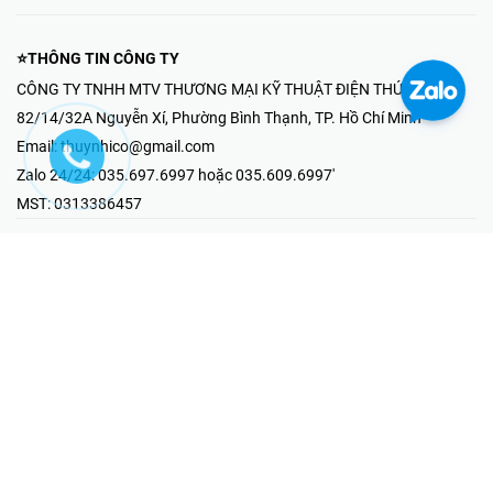
⭐THÔNG TIN CÔNG TY
CÔNG TY TNHH MTV THƯƠNG MẠI KỸ THUẬT ĐIỆN THÚY NHI
82/14/32A Nguyễn Xí, Phường Bình Thạnh, TP. Hồ Chí Minh
Email:
thuynhico@gmail.com
Zalo 24/24:
035.697.6997 hoặc 035.609.6997'
MST:
0313386457
⭐HOTLINE PHẢN ÁNH KHIẾU NẠI
Mr Hải : 097.867.6997
⭐GIAN HÀNG ONLINE
Fanpage - Thúy Nhi Electric
Youtube - Thúy Nhi Electric
Gian Hàng Shopee
Tiktok