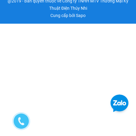
@2019 - Bản quyền thuộc về Công ty TNHH MTV Thương Mại Kỹ
Thuật Điện Thúy Nhi
Cung cấp bởi
Sapo